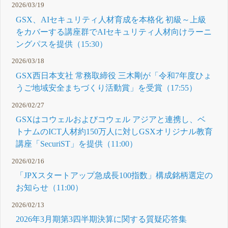
2026/03/19
GSX、AIセキュリティ人材育成を本格化 初級～上級
をカバーする講座群でAIセキュリティ人材向けラーニ
ングパスを提供（15:30）
2026/03/18
GSX西日本支社 常務取締役 三木剛が「令和7年度ひょ
うご地域安全まちづくり活動賞」を受賞（17:55）
2026/02/27
GSXはコウェルおよびコウェル アジアと連携し、ベ
トナムのICT人材約150万人に対しGSXオリジナル教育
講座「SecuriST」を提供（11:00）
2026/02/16
「JPXスタートアップ急成長100指数」構成銘柄選定の
お知らせ（11:00）
2026/02/13
2026年3月期第3四半期決算に関する質疑応答集