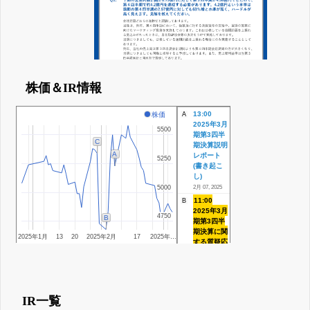
株価＆IR情報
13:00
株価
A
2025年3月
5500
5500
期第3四半
C
期決算説明
A
レポート
5250
5250
(書き起こ
し)
5000
5000
2月 07, 2025
11:00
B
2025年3月
4750
4750
B
期第3四半
期決算に関
2025年1月
13
20
2025年2月
17
2025年…
する質疑応
答集
2月 03, 2025
16:00
C
2025年3月
期第3四半
IR一覧
期決算説明