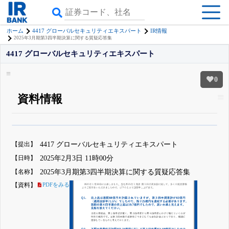
ホーム
4417 グローバルセキュリティエキスパート
IR情報
2025年3月期第3四半期決算に関する質疑応答集
4417 グローバルセキュリティエキスパート
0
資料情報
β版IRBANKでは、
8月24日まで完全無料
四半期業績・決算の進捗
がさらに
詳しく見られる
無料でβ版をはじめる
【提出】
4417 グローバルセキュリティエキスパート
登録すると永久30%OFFと米株版の先行利用も付きます
【日時】
2025年2月3日 11時00分
【名称】
2025年3月期第3四半期決算に関する質疑応答集
【資料】
PDFをみる