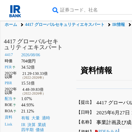
ホーム
4417 グローバルセキュリティエキスパート
IR情報
4417 グローバルセキ
ュリティエキスパート
4417
2026/08/06
時価
704億円
PER
34.52倍
予
資料情報
2022年
21.29-130.33倍
以降
（2022-2026年）
PBR
15.51倍
2022年
4.48-39.83倍
β版IRBANKでは、
8月
以降
（2022-2026年）
配当
1.07%
予
無料
【提出】
4417 グロー
ROE
44.93%
予
登録すると永久30%
ROA
21.12%
【日時】
予
2025年6月27日
資料
有報
大量
適時
【名称】
事業計画及び成
Link
IR
決算
業績
四半期
価値
【資料】
PDFをみる