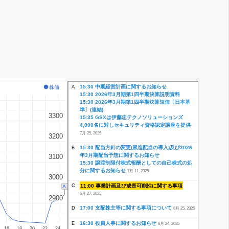
15:30 中期経営計画に関するお知らせ
株価
A
15:30 2026年3月期第1四半期決算説明資料
15:30 2026年3月期第1四半期決算短信〔日本基
準〕(連結)
3300
3300
15:35 GSXは伊藤忠テクノソリューションズ
4,000名に対しセキュリティ資格認定講座を提供
7月 25, 2025
3200
3200
15:30 配当方針の変更(累進配当の導入)及び2026
B
年3月期配当予想に関するお知らせ
3100
3100
15:30 譲渡制限付株式報酬としての自己株式の処
分に関するお知らせ
7月 11, 2025
3000
3000
11:00 事業計画及び成長可能性に関する事項
C
A
6月 27, 2025
2900
2900
17:00 支配株主等に関する事項について
D
6月 25, 2025
16:30 役員人事に関するお知らせ
E
6月 24, 2025
16
18
20
22
24