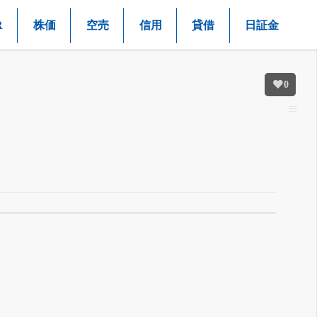
R
株価
空売
信用
貸借
日証金
0