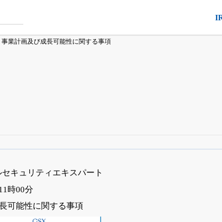
I
事業計画及び成長可能性に関する事項
四半期業績・決算の進捗
がさらに詳しく見られる
24日まで完全無料
でβ版をはじめる
バルセキュリティエキスパート
OFFと米株版の先行利用も付きます
 11時00分
長可能性に関する事項