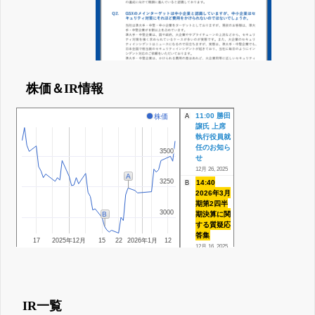
株価＆IR情報
11:00 勝田
株価
A
譲氏 上席
執行役員就
任のお知ら
3500
3500
せ
12月 26, 2025
A
3250
3250
14:40
B
2026年3月
期第2四半
3000
3000
期決算に関
B
する質疑応
答集
17
2025年12月
15
22
2026年1月
12
12月 16, 2025
IR一覧