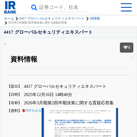
ホーム
4417 グローバルセキュリティエキスパート
IR情報
2026年3月期第2四半期決算に関する質疑応答集
4417 グローバルセキュリティエキスパート
0
資料情報
β版IRBANKでは、
8月24日まで完全無料
四半期業績・決算の進捗
がさらに
詳しく見られる
無料でβ版をはじめる
【提出】
4417 グローバルセキュリティエキスパート
登録すると永久30%OFFと米株版の先行利用も付きます
【日時】
2025年12月16日 14時40分
【名称】
2026年3月期第2四半期決算に関する質疑応答集
【資料】
PDFをみる