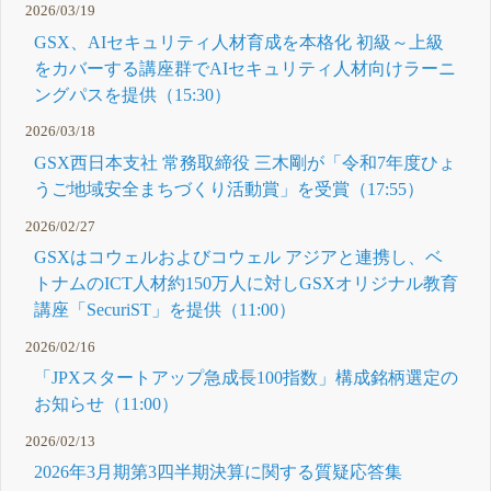
2026/03/19
GSX、AIセキュリティ人材育成を本格化 初級～上級
をカバーする講座群でAIセキュリティ人材向けラーニ
ングパスを提供（15:30）
2026/03/18
GSX西日本支社 常務取締役 三木剛が「令和7年度ひょ
うご地域安全まちづくり活動賞」を受賞（17:55）
2026/02/27
GSXはコウェルおよびコウェル アジアと連携し、ベ
トナムのICT人材約150万人に対しGSXオリジナル教育
講座「SecuriST」を提供（11:00）
2026/02/16
「JPXスタートアップ急成長100指数」構成銘柄選定の
お知らせ（11:00）
2026/02/13
2026年3月期第3四半期決算に関する質疑応答集