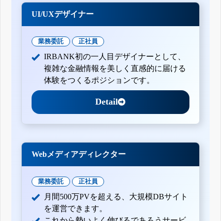
UI/UXデザイナー
業務委託
正社員
IRBANK初の一人目デザイナーとして、
複雑な金融情報を美しく直感的に届ける
体験をつくるポジションです。
Detail
Webメディアディレクター
業務委託
正社員
月間500万PVを超える、大規模DBサイト
を運営できます。
これから勢いよく伸びるであろうサービ