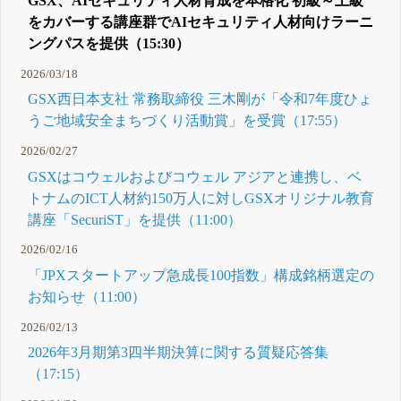
GSX、AIセキュリティ人材育成を本格化 初級～上級
をカバーする講座群でAIセキュリティ人材向けラーニ
ングパスを提供（15:30）
2026/03/18
GSX西日本支社 常務取締役 三木剛が「令和7年度ひょ
うご地域安全まちづくり活動賞」を受賞（17:55）
2026/02/27
GSXはコウェルおよびコウェル アジアと連携し、ベ
トナムのICT人材約150万人に対しGSXオリジナル教育
講座「SecuriST」を提供（11:00）
2026/02/16
「JPXスタートアップ急成長100指数」構成銘柄選定の
お知らせ（11:00）
2026/02/13
2026年3月期第3四半期決算に関する質疑応答集
（17:15）