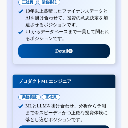
正社員
業務委託
10年以上蓄積したファイナンスデータと
AIを掛け合わせて、投資の意思決定を加
速させるポジションです。
UI からデータベースまで一貫して関われ
るポジションです。
Detail
プロダクトMLエンジニア
業務委託
正社員
MLとLLMを掛け合わせ、分析から予測
までをスピーディかつ正確な投資体験に
落とし込むポジションです。