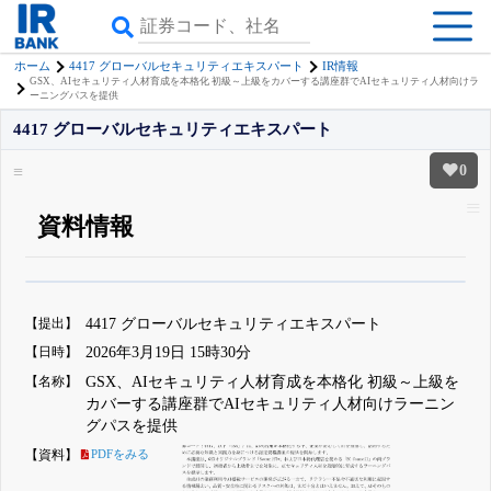
ホーム
4417 グローバルセキュリティエキスパート
IR情報
GSX、AIセキュリティ人材育成を本格化 初級～上級をカバーする講座群でAIセキュリティ人材向けラ
ーニングパスを提供
4417 グローバルセキュリティエキスパート
0
資料情報
β版IRBANKでは、
8月24日まで完全無料
四半期業績・決算の進捗
がさらに
詳しく見られる
無料でβ版をはじめる
【提出】
4417 グローバルセキュリティエキスパート
登録すると永久30%OFFと米株版の先行利用も付きます
【日時】
2026年3月19日 15時30分
【名称】
GSX、AIセキュリティ人材育成を本格化 初級～上級を
カバーする講座群でAIセキュリティ人材向けラーニン
グパスを提供
【資料】
PDFをみる