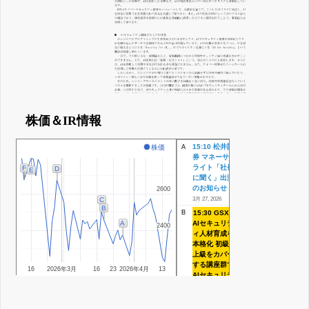
株価＆IR情報
15:10 松井証
株価
A
券 マネーサテ
ライト「社長
F
D
E
に聞く」出演
のお知らせ
2600
2600
3月 27, 2026
C
B
15:30 GSX、
B
AIセキュリテ
A
2400
2400
ィ人材育成を
本格化 初級～
上級をカバー
する講座群で
16
2026年3月
16
23
2026年4月
13
AIセキュリテ
ィ人材向けラ
ーニングパス
を提供