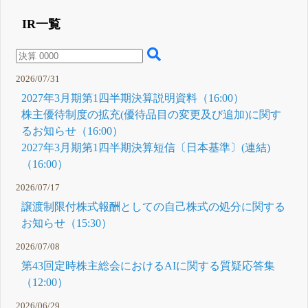
3月 19, 2026
17:55 GSX西
IR一覧
C
日本支社 常務
取締役 三木剛
が「令和7年
度ひょうご地
域安全まちづ
2026/07/31
くり活動賞」
を受賞
2027年3月期第1四半期決算説明資料（16:00）
3月 18, 2026
株主優待制度の拡充(優待品目の変更及び追加)に関す
11:00 GSXは
D
コウェルおよ
るお知らせ（16:00）
びコウェル ア
2027年3月期第1四半期決算短信〔日本基準〕(連結)
ジアと連携
し、ベトナム
（16:00）
のICT人材約
150万人に対
2026/07/17
しGSXオリジ
ナル教育講座
譲渡制限付株式報酬としての自己株式の処分に関する
「SecuriST」
を提供
お知らせ（15:30）
2月 27, 2026
11:00 「JPX
E
2026/07/08
スタートアッ
第43回定時株主総会におけるAIに関する質疑応答集
プ急成長100
指数」構成銘
（12:00）
柄選定のお知
らせ
2月 16, 2026
2026/06/29