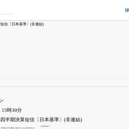
I
算短信〔日本基準〕(非連結)
銘柄スクリーニング
がさらに詳しくできる
24日まで完全無料
でβ版をはじめる
コン
OFFと米株版の先行利用も付きます
 15時30分
第3四半期決算短信〔日本基準〕(非連結)