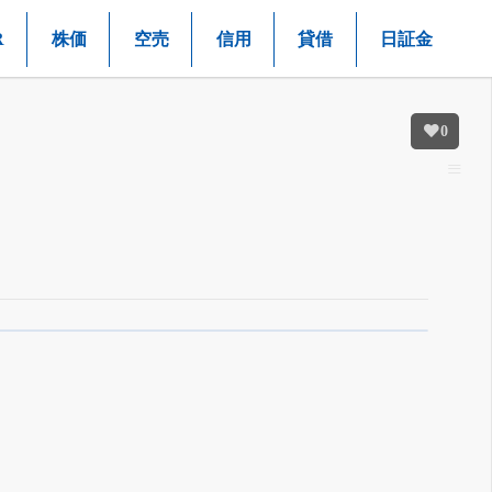
R
株価
空売
信用
貸借
日証金
0