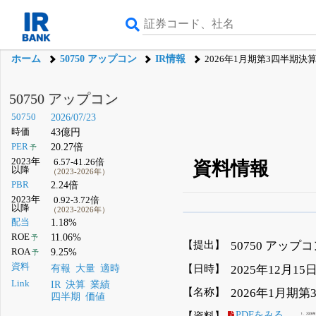
ホーム
50750 アップコン
IR情報
2026年1月期第3四半期決
50750 アップコン
50750
2026/07/23
時価
43億円
PER
20.27倍
予
2023年
6.57-41.26倍
資料情報
以降
（2023-2026年）
PBR
2.24倍
2023年
0.92-3.72倍
以降
（2023-2026年）
β版IRBANKでは、
8月
配当
1.18%
ROE
11.06%
予
無料
【提出】
50750 アップ
ROA
9.25%
予
登録すると永久30%
資料
【日時】
2025年12月15日
有報
大量
適時
Link
IR
決算
業績
【名称】
2026年1月期
四半期
価値
【資料】
PDFをみる