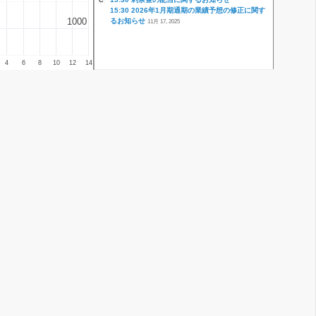
C
15:30 2026年1月期通期の業績予想の修正に関す
1000
1000
るお知らせ
11月 17, 2025
4
6
8
10
12
14