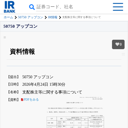
ホーム
50750 アップコン
IR情報
支配株主等に関する事項について
50750 アップコン
0
資料情報
β版IRBANKでは、
8月24日まで完全無料
銘柄スクリーニング
がさらに詳し
くできる
無料でβ版をはじめる
【提出】
50750 アップコン
登録すると永久30%OFFと米株版の先行利用も付きます
【日時】
2026年4月24日 15時30分
【名称】
支配株主等に関する事項について
【資料】
PDFをみる