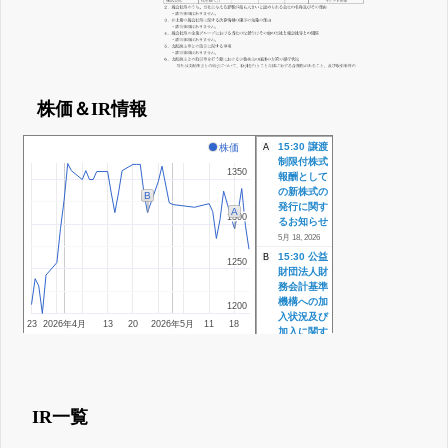
株価＆IR情報
15:30 譲渡
株価
A
制限付株式
1350
1350
報酬として
の新株式の
B
発行に関す
A
1300
1300
るお知らせ
5月 18, 2026
15:30 公益
B
1250
1250
財団法人財
務会計基準
機構への加
1200
1200
入状況及び
23
2026年4月
13
20
2026年5月
11
18
加入に関す
る考え方等
に関するお
知らせ
15:30 支配
株主等に関
IR一覧
する事項に
ついて