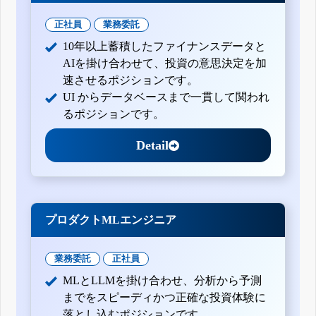
正社員
業務委託
10年以上蓄積したファイナンスデータと
AIを掛け合わせて、投資の意思決定を加
速させるポジションです。
UI からデータベースまで一貫して関われ
るポジションです。
Detail
プロダクトMLエンジニア
業務委託
正社員
MLとLLMを掛け合わせ、分析から予測
までをスピーディかつ正確な投資体験に
落とし込むポジションです。