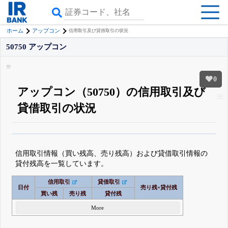
ホーム
アップコン
信用取引及び貸借取引の状況
50750 アップコン
0
アップコン（50750）の信用取引及び
貸借取引の状況
β版IRBANKでは、
8月24日まで完全無料
銘柄スクリーニング
がさらに詳し
くできる
無料でβ版をはじめる
信用取引情報（買い残高、売り残高）および貸借取引情報の
登録すると永久30%OFFと米株版の先行利用も付きます
貸付残高を一覧しています。
信用取引
貸借取引
日付
売り残+貸付残
買い残
売り残
貸付残
More