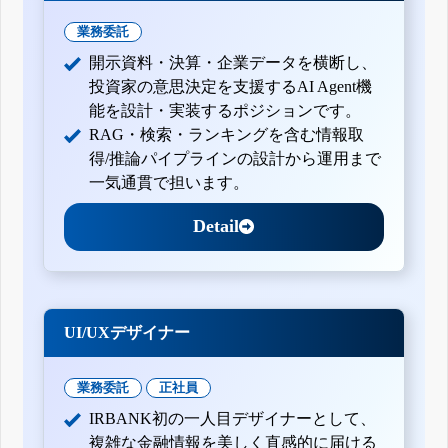
業務委託
開示資料・決算・企業データを横断し、
投資家の意思決定を支援するAI Agent機
能を設計・実装するポジションです。
RAG・検索・ランキングを含む情報取
得/推論パイプラインの設計から運用まで
一気通貫で担います。
Detail
UI/UXデザイナー
業務委託
正社員
IRBANK初の一人目デザイナーとして、
複雑な金融情報を美しく直感的に届ける