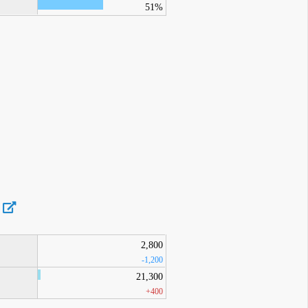
51%
2,800
-1,200
21,300
+400