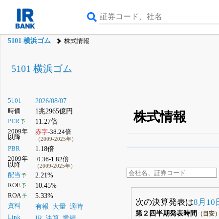
5101 横浜ゴム
株式情報
5101 横浜ゴム
5101
2026/08/07
時価
1兆2965億円
株式情報
PER
11.27倍
予
2009年
赤字
-38.24倍
以降
（2009-2025年）
PBR
1.18倍
β版IRBANKでは、
8月
2009年
0.36-1.82倍
以降
（2009-2025年）
無料
配当
2.21%
予
登録すると永久30%
ROE
10.45%
予
ROA
5.33%
予
次の決算発表は
8月10
資料
有報
大量
適時
第２四半期発表時間
（目安
Link
IR
決算
業績