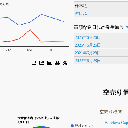
売り残
株不足
逆日歩
高額な逆日歩の発生履歴
2025年6月26日
2026年6月26日
6/12
6/26
7/10
2021年6月28日
2022年6月28日
空売り
空売り機関
大量保有者（5%以上）の割合
Barclays Capi
7月31日
野村アセット