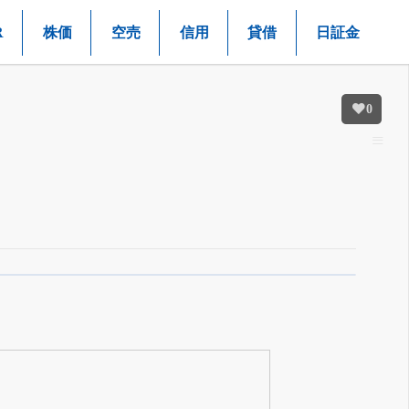
R
株価
空売
信用
貸借
日証金
0