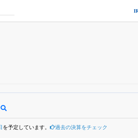
I
四半期業績・決算の進捗
がさらに詳しく見られる
24日まで完全無料
でβ版をはじめる
OFFと米株版の先行利用も付きます
日
を予定しています。
過去の決算をチェック
）