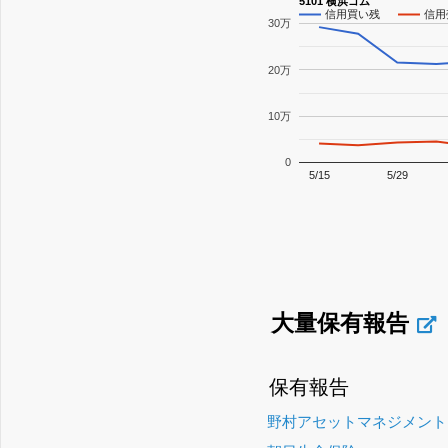
5101 横浜ゴム
信用買い残
信用
30万
20万
10万
0
5/15
5/29
大量保有報告
保有報告
野村アセットマネジメント