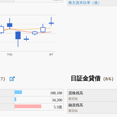
株主資本比率（連）
7/31
8/7
日証金貸借
17）
（8/6）
188,100
貸株残高
前日比
34,200
融資残高
5.5倍
前日比