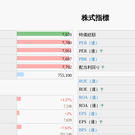
株式指標
7,670
時価総額
7,780
PER（連）
7,951
PER（連）
予
7,697
PBR（連）
7,792
配当利回り
予
755,100
ROE（連）
ROE（連）
予
ROA（連）
+3.37%
ROA（連）
予
7,538
EPS（連）
+2%
7,639
EPS（連）
予
+7.63%
BPS（連）
701,540