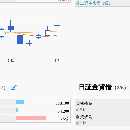
株主資本比率（連）
7/31
8/7
日証金貸借
17）
（8/6）
188,100
貸株残高
前日比
34,200
融資残高
5.5倍
前日比