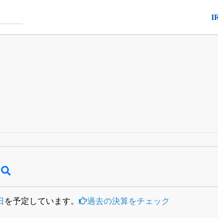
I
四半期業績・決算の進捗
がさらに詳しく見られる
24日まで完全無料
でβ版をはじめる
OFFと米株版の先行利用も付きます
日
を予定しています。
過去の決算をチェック
）