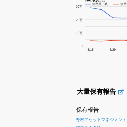
5101 横浜ゴム
信用買い残
信用
30万
20万
10万
0
5/15
5/29
大量保有報告
保有報告
野村アセットマネジメント