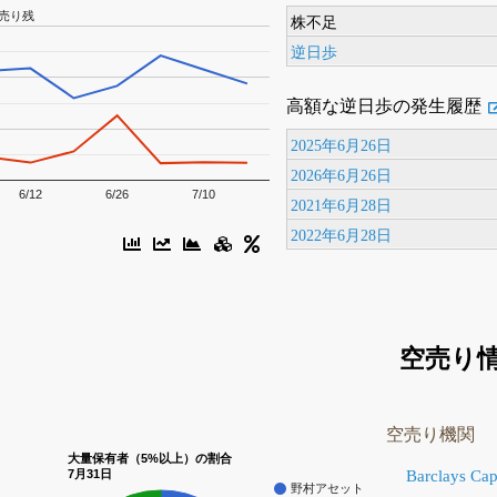
売り残
株不足
逆日歩
高額な逆日歩の発生履歴
2025年6月26日
2026年6月26日
6/12
6/26
7/10
2021年6月28日
2022年6月28日
空売り
空売り機関
大量保有者（5%以上）の割合
Barclays Capi
7月31日
野村アセット