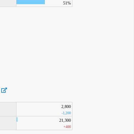
51%
2,800
-1,200
21,300
+400