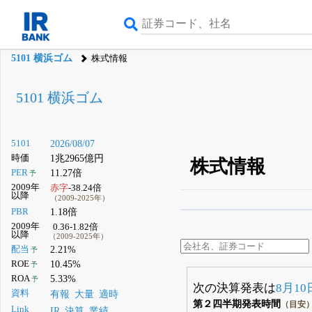
5101 横浜ゴム
株式情報
5101 横浜ゴム
5101
2026/08/07
時価
1兆2965億円
株式情報
PER
11.27倍
予
2009年
赤字
-38.24倍
以降
（2009-2025年）
PBR
1.18倍
β版IRBANKでは、
8月
2009年
0.36-1.82倍
以降
（2009-2025年）
無料
配当
2.21%
予
登録すると永久30%
ROE
10.45%
予
ROA
5.33%
予
次の決算発表は
8月10
資料
有報
大量
適時
第２四半期発表時間
（目安
Link
IR
決算
業績