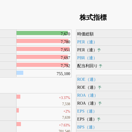
株式指標
7,670
時価総額
7,780
PER（連）
7,951
PER（連）
予
7,697
PBR（連）
7,792
配当利回り
予
755,100
ROE（連）
ROE（連）
予
ROA（連）
+3.37%
ROA（連）
予
7,538
EPS（連）
+2%
7,639
EPS（連）
予
+7.63%
BPS（連）
701,540