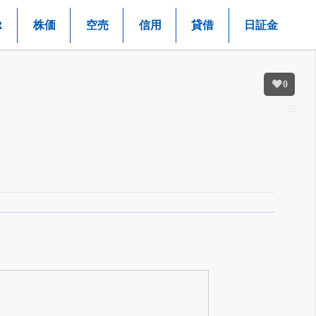
R
株価
空売
信用
貸借
日証金
0