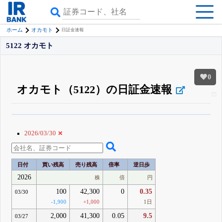
ホーム
オカモト
日証金速報
5122 オカモト
0
オカモト（5122）の日証金速報
β版IRBANKでは、
8月24日まで完全無料
空売り・信用需給
がさらに詳しく
見られる
無料でβ版をはじめる
2026/03/30
登録すると永久30%OFFと米株版の先行利用も付きます
日付
買い残高
売り残高
倍率
逆日歩
2026
株
倍
円
100
42,300
0
0.35
03/30
-1,900
+1,000
1日
2,000
41,300
0.05
9.5
03/27