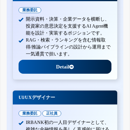
業務委託
開示資料・決算・企業データを横断し、
投資家の意思決定を支援するAI Agent機
能を設計・実装するポジションです。
RAG・検索・ランキングを含む情報取
得/推論パイプラインの設計から運用まで
一気通貫で担います。
Detail
UI/UXデザイナー
業務委託
正社員
IRBANK初の一人目デザイナーとして、
複雑な金融情報を美しく直感的に届ける