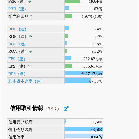
PER（連）
19.64倍
予
PBR（連）
1.03倍
配当利回り
1.97% (130)
予
ROE（連）
6.74%
ROE（連）
5.22%
予
ROA（連）
2.96%
ROA（連）
3.52%
予
EPS（連）
282.82
円/株
EPS（連）
335.61
予
円/株
BPS（連）
6427.47
円/株
株主資本比率（連）
67.37%
信用取引情報
（7/17）
信用買い残高
1,500
信用売り残高
33,500
信用倍率
0.04倍