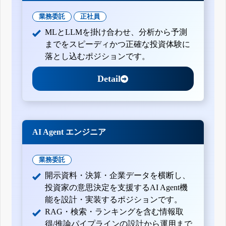
業務委託
正社員
MLとLLMを掛け合わせ、分析から予測
までをスピーディかつ正確な投資体験に
落とし込むポジションです。
Detail
AI Agent エンジニア
業務委託
開示資料・決算・企業データを横断し、
投資家の意思決定を支援するAI Agent機
能を設計・実装するポジションです。
RAG・検索・ランキングを含む情報取
得/推論パイプラインの設計から運用まで