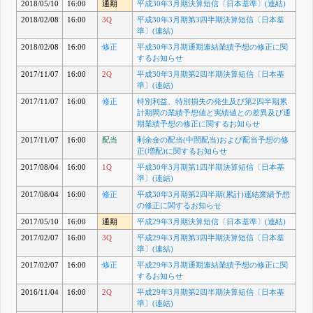
2018/05/10
16:00
通期
平成30年3月期決算短信〔日本基準〕(連結)
2018/02/08
16:00
3Q
平成30年3月期第3四半期決算短信〔日本基
準〕(連結)
2018/02/08
16:00
修正
平成30年3月期通期連結業績予想の修正に関
するお知らせ
2017/11/07
16:00
2Q
平成30年3月期第2四半期決算短信〔日本基
準〕(連結)
2017/11/07
16:00
修正
特別利益、特別損失の発生及び第2四半期累
計期間の業績予想値と実績値との差異及び通
期業績予想の修正に関するお知らせ
2017/11/07
16:00
配当
剰余金の配当(中間配当)および配当予想の修
正(増配)に関するお知らせ
2017/08/04
16:00
1Q
平成30年3月期第1四半期決算短信〔日本基
準〕(連結)
2017/08/04
16:00
修正
平成30年3月期第2四半期(累計)連結業績予想
の修正に関するお知らせ
2017/05/10
16:00
通期
平成29年3月期決算短信〔日本基準〕(連結)
2017/02/07
16:00
3Q
平成29年3月期第3四半期決算短信〔日本基
準〕(連結)
2017/02/07
16:00
修正
平成29年3月期通期連結業績予想の修正に関
するお知らせ
2016/11/04
16:00
2Q
平成29年3月期第2四半期決算短信〔日本基
準〕(連結)