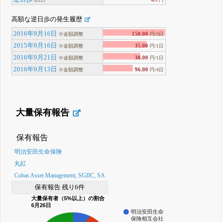
高額な逆日歩の発生履歴
2016年9月16日
150.00
※金額調整
円/3日
2015年9月16日
35.00
※金額調整
円/1日
2016年9月21日
30.00
※金額調整
円/1日
2016年9月13日
96.00
※金額調整
円/4日
大量保有報告
保有報告
明治安田生命保険
丸紅
Cobas Asset Management, SGIIC, SA
保有報告 残り6件
大量保有者（5%以上）の割合
6月26日
明治安田生命
保険相互会社