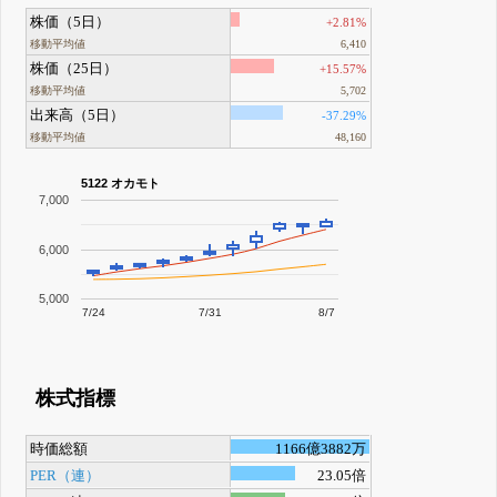
株価（5日）
+2.81%
移動平均値
6,410
株価（25日）
+15.57%
移動平均値
5,702
出来高（5日）
-37.29%
移動平均値
48,160
5122 オカモト
7,000
6,000
5,000
7/24
7/31
8/7
株式指標
時価総額
1166億3882万
PER（連）
23.05倍