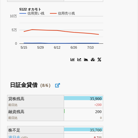
5122 オカモト
信用買い残
信用売り残
10万
5万
0
5/15
5/29
6/12
6/26
7/10
日証金貸借
（8/6）
貸株残高
35,900
+200
前日比
融資残高
200
前日比
0
株不足
35,700
逆日歩
0.7
(2日)
円