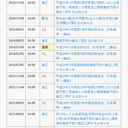
2016/11/04
16:00
修正
平成29年3月期第2四半期累計期間における業
績予想と実績値との差異及び通期業績予想の
修正に関するお知らせ
2016/11/04
16:00
配当
剰余金の配当(中間配当)および配当予想の修
正(増配)に関するお知らせ
2016/08/03
16:00
1Q
平成29年3月期第1四半期決算短信〔日本基
準〕(連結)
2016/08/03
16:00
修正
業績予想の修正に関するお知らせ
2016/05/09
16:00
通期
平成28年3月期決算短信〔日本基準〕(連結)
2016/02/05
16:00
3Q
平成28年3月期第3四半期決算短信〔日本基
準〕(連結)
2016/02/05
16:00
修正
平成28年3月期通期連結業績予想の修正に関
するお知らせ
2015/11/04
16:00
2Q
平成28年3月期第2四半期決算短信〔日本基
準〕(連結)
2015/11/04
16:00
修正
平成28年3月期第2四半期累計期間における業
績予想と実績値との差異及び通期業績予想の
修正に関するお知らせ
2015/08/03
16:00
1Q
平成28年3月期第1四半期決算短信〔日本基
準〕(連結)
2015/08/03
16:00
修正
持分法による投資利益(営業外収益)の計上及
び第2四半期連結業績予想の修正並びに通期
連結業績予想の修正に関するお知らせ