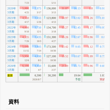
7/23
5/11
2020年
5,880
2,975
136,000
31.87
16.13
1.8
0.91
3月期
4/25
3/17
3/13
2021年
4,550
3,655
123,800
14.97
12.02
1.26
1.01
3月期
4/17
5/26
4/13
2022年
4,600
3,750
134,700
15.27
12.45
1.17
0.95
3月期
9/10
12/1
3/18
2023年
4,135
3,435
151,300
15.26
12.67
0.96
0.8
3月期
7/26
10/3
4/27
2024年
5,640
3,805
173,500
13.42
9.05
1.12
0.75
3月期
11/15
7/14
10/30
2025年
5,950
4,090
127,100
15.52
10.67
1.09
0.75
3月期
12/6
8/5
10/30
2026年
6,190
4,450
55,600
21.89
15.73
0.96
0.69
3月期
3/2
4/7
2/27
最新
6,590
30,200
19.64
1.03
予想
実績
2026/8/7
資料