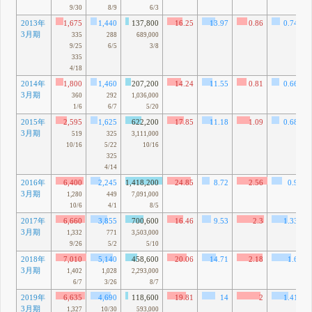
9/30
8/9
6/3
2013年
1,675
1,440
137,800
16.25
13.97
0.86
0.74
3月期
335
288
689,000
9/25
6/5
3/8
335
4/18
2014年
1,800
1,460
207,200
14.24
11.55
0.81
0.66
3月期
360
292
1,036,000
1/6
6/7
5/20
2015年
2,595
1,625
622,200
17.85
11.18
1.09
0.68
3月期
519
325
3,111,000
10/16
5/22
10/16
325
4/14
2016年
6,400
2,245
1,418,200
24.85
8.72
2.56
0.9
3月期
1,280
449
7,091,000
10/6
4/1
8/5
2017年
6,660
3,855
700,600
16.46
9.53
2.3
1.33
3月期
1,332
771
3,503,000
9/26
5/2
5/10
2018年
7,010
5,140
458,600
20.06
14.71
2.18
1.6
3月期
1,402
1,028
2,293,000
6/7
3/26
8/7
2019年
6,635
4,690
118,600
19.81
14
2
1.41
3月期
1,327
10/30
593,000