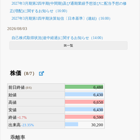
2027年3月期第2四半期(中間期)及び通期業績予想並びに配当予想の修
正(増配)に関するお知らせ（16:00）
2027年3月期第1四半期決算短信〔日本基準〕(連結)（16:00）
2026/08/03
自己株式取得状況(途中経過)に関するお知らせ（14:00）
IR一覧
株価
（8/7）
前日終値
6,480
(8/6)
始値
6,430
高値
6,650
安値
6,430
終値
6,590
+1.7%
出来高
30,200
-23.35%
乖離率