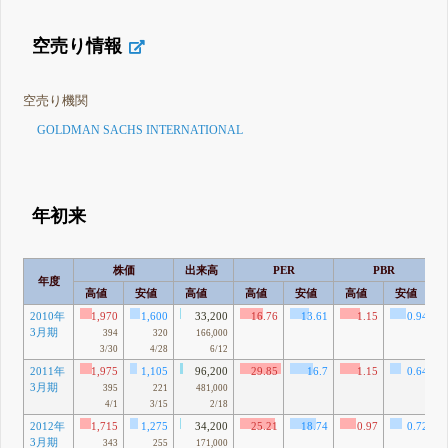
空売り情報
空売り機関
GOLDMAN SACHS INTERNATIONAL
年初来
株価
出来高
PER
PBR
年度
高値
安値
高値
高値
安値
高値
安値
2010年
1,970
1,600
33,200
16.76
13.61
1.15
0.94
3月期
394
320
166,000
3/30
4/28
6/12
2011年
1,975
1,105
96,200
29.85
16.7
1.15
0.64
3月期
395
221
481,000
4/1
3/15
2/18
2012年
1,715
1,275
34,200
25.21
18.74
0.97
0.72
3月期
343
255
171,000