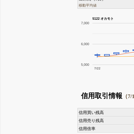
移動平均値
5122 オカモト
7,000
6,000
5,000
7/22
信用取引情報
（7/
信用買い残高
信用売り残高
信用倍率