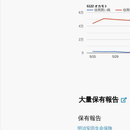
5122 オカモト
信用買い残
信用
6万
4万
2万
0
5/15
5/29
大量保有報告
保有報告
明治安田生命保険