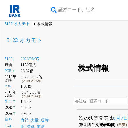
5122 オカモト
株式情報
5122 オカモト
5122
2026/08/05
時価
1159億円
株式情報
PER
23.32倍
予
2010年
8.72-31.87倍
以降
（2010-2026年）
PBR
1.01倍
β版IRBANKでは、
8月
2010年
0.64-2.56倍
以降
（2010-2026年）
無料
配当
1.83%
予
登録すると永久30%
ROE
4.34%
予
ROA
2.92%
予
次の決算発表は
8月7
資料
有報
大量
適時
第１四半期発表時間
（目安
Link
IR
決算
業績