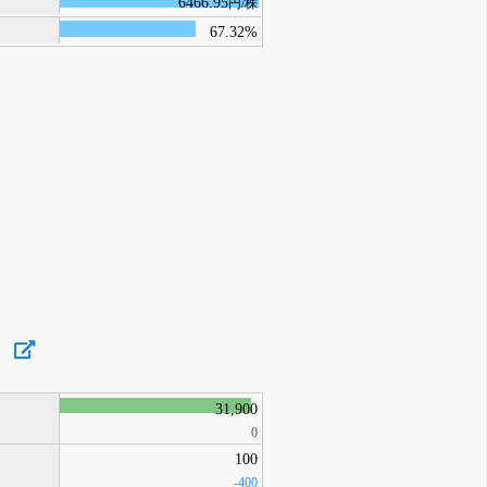
6466.95
円/株
67.32%
）
31,900
0
100
-400