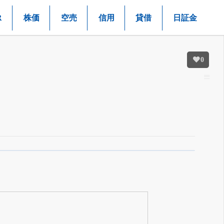
R
株価
空売
信用
貸借
日証金
0