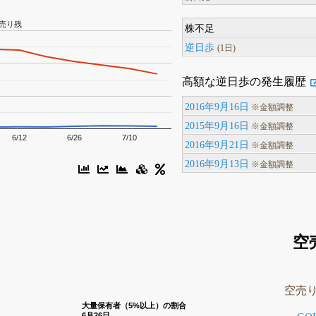
売り残
株不足
逆日歩
(1日)
高額な逆日歩の発生履歴
2016年9月16日
※金額調整
2015年9月16日
※金額調整
6/12
6/26
7/10
2016年9月21日
※金額調整
2016年9月13日
※金額調整
空
空売
大量保有者（5%以上）の割合
6月26日