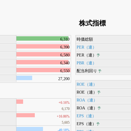
株式指標
6,310
時価総額
6,390
PER（連）
6,580
PER（連）
予
6,340
PBR（連）
6,550
配当利回り
予
27,200
ROE（連）
ROE（連）
予
ROA（連）
+6.16%
ROA（連）
予
6,170
EPS（連）
+16.86%
5,605
EPS（連）
予
-49.18%