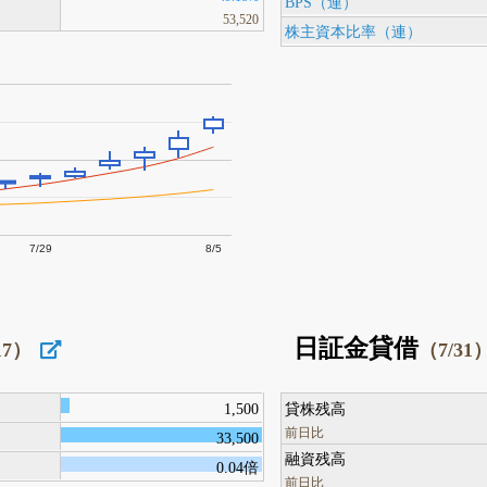
BPS（連）
53,520
株主資本比率（連）
7/29
8/5
日証金貸借
17）
（7/31
1,500
貸株残高
前日比
33,500
融資残高
0.04倍
前日比