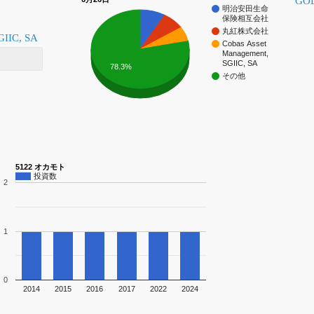
GO
明治安田生命
保険相互会社
丸紅株式会社
GIIC, SA
Cobas Asset
Management,
SGIIC, SA
78.3%
その他
5122 オカモト
投資数
2
1
0
2014
2015
2016
2017
2022
2024