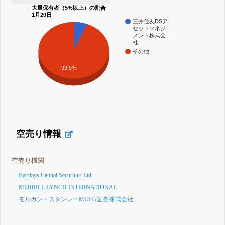
大量保有者（5%以上）の割合
1月20日
三井住友DSア
セットマネジ
メント株式会
社
その他
93.9%
空売り情報
空売り機関
Barclays Capital Securities Ltd
MERRILL LYNCH INTERNATIONAL
モルガン・スタンレーMUFG証券株式会社