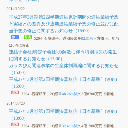
2014/10/22
平成27年3月期第2四半期連結累計期間の連結業績予想
と実績との差異及び通期連結業績予想の修正並びに配
当予想の修正に関するお知らせ（15:00）
5204 石塚硝子、通期経常を
92.31%
下方修正、配当
は0円に修正
連結子会社(特定子会社)の解散に伴う特別損失の発生
に関するお知らせ（15:00）
ガラスびん関連事業の生産体制再編に関するお知らせ
（15:00）
平成27年3月期第2四半期決算短信〔日本基準〕(連結)
（15:00）
5204 石塚硝子、2Q経常
48.26%減
の3億8700万円で着地
2014/07/23
平成27年3月期第1四半期決算短信〔日本基準〕(連結)
（13:00）
5204 石塚硝子、1Q経常
32.41%減
の4億1500万円で着地