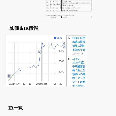
株価＆IR情報
15:30 自己
株価
A
株式の取得
状況に関す
A
るお知らせ
3750
3750
B
2月 27, 2026
13:00
B
3500
3500
2027年度
中期経営計
画「新たな
3250
3250
領域への挑
C
戦」アップ
デートに関
2026年1月
12
19
2026年2月
16
23
するお知ら
せ
13:00 自
己株式の取
得に係る事
項の決定に
IR一覧
関するお知
らせ