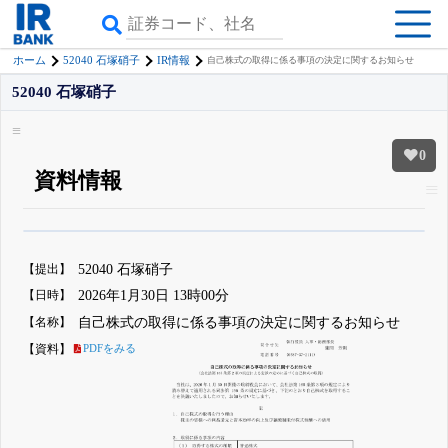
ホーム
52040 石塚硝子
IR情報
自己株式の取得に係る事項の決定に関するお知らせ
52040 石塚硝子
0
資料情報
β版IRBANKでは、
8月24日まで完全無料
銘柄スクリーニング
がさらに詳し
くできる
無料でβ版をはじめる
【提出】
52040 石塚硝子
登録すると永久30%OFFと米株版の先行利用も付きます
【日時】
2026年1月30日 13時00分
【名称】
自己株式の取得に係る事項の決定に関するお知らせ
【資料】
PDFをみる