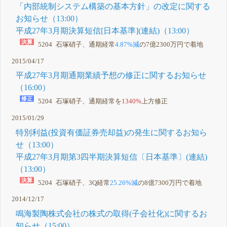
「内部統制システム構築の基本方針」の改定に関する
お知らせ（13:00）
平成27年3月期決算短信[日本基準](連結)（13:00）
5204 石塚硝子、通期経常
4.87%減
の7億2300万円で着地
2015/04/17
平成27年3月期通期業績予想の修正に関するお知らせ
（16:00）
5204 石塚硝子、通期経常を
1340%
上方修正
2015/01/29
特別利益(投資有価証券売却益)の発生に関するお知ら
せ（13:00）
平成27年3月期第3四半期決算短信〔日本基準〕(連結)
（13:00）
5204 石塚硝子、3Q経常
25.26%減
の8億7300万円で着地
2014/12/17
鳴海製陶株式会社の株式の取得(子会社化)に関するお
知らせ（15:00）