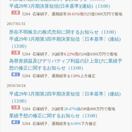
平成29年3月期決算短信[日本基準](連結)（13:00）
5204 石塚硝子、通期経常
36.61%増
の25億1900万円で着地
2017/01/31
所在不明株主の株式売却に関するお知らせ（13:00）
平成29年3月期第3四半期決算短信〔日本基準〕(連結)
（13:00）
5204 石塚硝子、3Q経常
6.22%増
の24億4300万円で着地
為替差損益及びデリバティブ利益の計上並びに業績予
想の修正に関するお知らせ（13:00）
5204 石塚硝子、通期経常を
130%
上方修正
2016/10/24
平成29年3月期第2四半期決算短信〔日本基準〕(連結)
（13:00）
5204 石塚硝子、2Q経常
28.47%減
の8億400万円で着地
業績予想の修正に関するお知らせ（13:00）
5204 石塚硝子、通期経常を
9.09%
下方修正