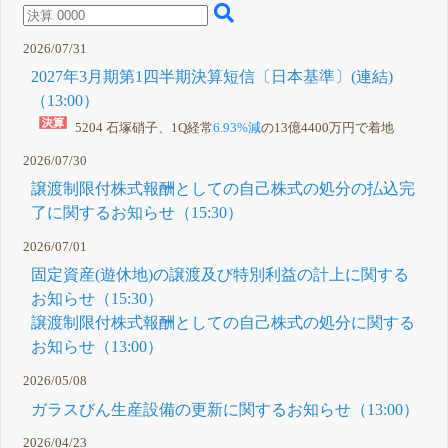
13:00 配当
方針の変更
並びに期末
2026/07/31
配当予想の
修正(増配)
2027年3月期第1四半期決算短信〔日本基準〕(連結)
に関するお
知らせ
（13:00）
13:00
2026年3月
5204 石塚硝子、1Q経常
6.93%減
の13億4400万円で着地
期第3四半
期決算短信
2026/07/30
〔日本基
準〕(連結)
譲渡制限付株式報酬としての自己株式の処分の払込完
1月 30, 2026
了に関するお知らせ（15:30）
15:00 特別
C
損失の計上
2026/07/01
並びに固定
資産の譲渡
固定資産(遊休地)の譲渡及び特別利益の計上に関する
及び特別利
益の計上に
お知らせ（15:30）
関するお知
譲渡制限付株式報酬としての自己株式の処分に関する
らせ
12月 26, 2025
お知らせ（13:00）
2026/05/08
ガラスびん生産設備の更新に関するお知らせ（13:00）
2026/04/23