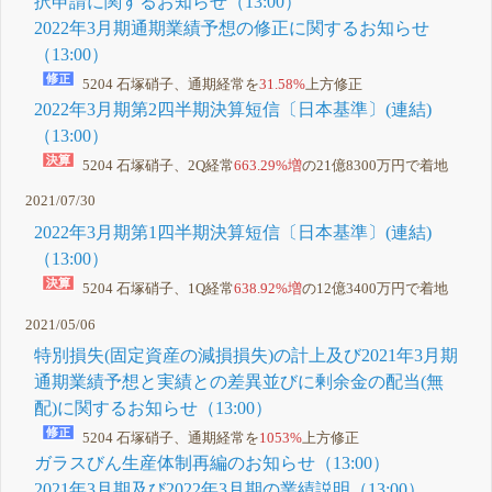
択申請に関するお知らせ（13:00）
2022年3月期通期業績予想の修正に関するお知らせ
（13:00）
5204 石塚硝子、通期経常を
31.58%
上方修正
2022年3月期第2四半期決算短信〔日本基準〕(連結)
（13:00）
5204 石塚硝子、2Q経常
663.29%増
の21億8300万円で着地
2021/07/30
2022年3月期第1四半期決算短信〔日本基準〕(連結)
（13:00）
5204 石塚硝子、1Q経常
638.92%増
の12億3400万円で着地
2021/05/06
特別損失(固定資産の減損損失)の計上及び2021年3月期
通期業績予想と実績との差異並びに剰余金の配当(無
配)に関するお知らせ（13:00）
5204 石塚硝子、通期経常を
1053%
上方修正
ガラスびん生産体制再編のお知らせ（13:00）
2021年3月期及び2022年3月期の業績説明（13:00）