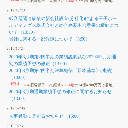
5204 石塚硝子、3Q経常
7.24%増
の22億5100万円で着地
2019/12/23
紙容器関連事業の新会社設立(分社化)による王子ホー
ルディングス株式会社との合弁基本合意書の締結につ
いて（13:30）
当社に関する一部報道について（8:50）
2019/10/24
2020年3月期第2四半期の業績説明及び2020年3月期通
期の業績予想の修正（13:00）
2020年3月期第2四半期決算短信〔日本基準〕(連結)
（13:00）
5204 石塚硝子、2Q経常
5.95%増
の14億4200万円で着地
2020年3月期通期業績予想の修正に関するお知らせ
（13:00）
2019/09/06
人事異動に関するお知らせ（15:00）
2019/07/31