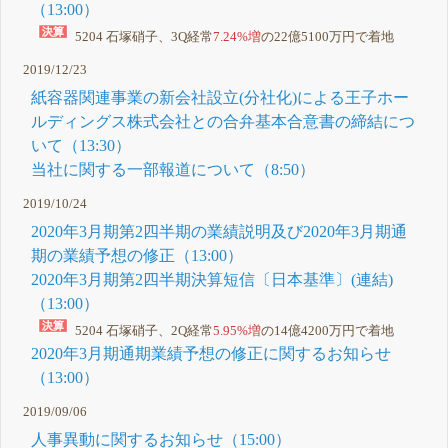
（13:00）
5204 石塚硝子、3Q経常
7.24%増
の22億5100万円で着地
2019/12/23
紙容器関連事業の新会社設立(分社化)による王子ホー
ルディングス株式会社との合弁基本合意書の締結につ
いて（13:30）
当社に関する一部報道について（8:50）
2019/10/24
2020年3月期第2四半期の業績説明及び2020年3月期通
期の業績予想の修正（13:00）
2020年3月期第2四半期決算短信〔日本基準〕(連結)
（13:00）
5204 石塚硝子、2Q経常
5.95%増
の14億4200万円で着地
2020年3月期通期業績予想の修正に関するお知らせ
（13:00）
2019/09/06
人事異動に関するお知らせ（15:00）