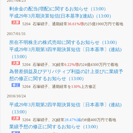
2017/04/25
剰余金の配当(増配)に関するお知らせ（13:00）
平成29年3月期決算短信[日本基準](連結)（13:00）
5204 石塚硝子、通期経常
36.61%増
の25億1900万円で着地
2017/01/31
所在不明株主の株式売却に関するお知らせ（13:00）
平成29年3月期第3四半期決算短信〔日本基準〕(連結)
（13:00）
5204 石塚硝子、3Q経常
6.22%増
の24億4300万円で着地
為替差損益及びデリバティブ利益の計上並びに業績予
想の修正に関するお知らせ（13:00）
5204 石塚硝子、通期経常を
130%
上方修正
2016/10/24
平成29年3月期第2四半期決算短信〔日本基準〕(連結)
（13:00）
5204 石塚硝子、2Q経常
28.47%減
の8億400万円で着地
業績予想の修正に関するお知らせ（13:00）