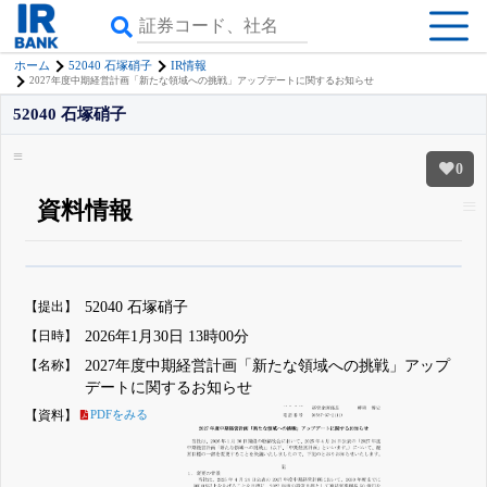
ホーム
52040 石塚硝子
IR情報
2027年度中期経営計画「新たな領域への挑戦」アップデートに関するお知らせ
52040 石塚硝子
0
資料情報
β版IRBANKでは、
8月24日まで完全無料
すべての機能
が無料で使える
無料でβ版をはじめる
【提出】
52040 石塚硝子
登録すると永久30%OFFと米株版の先行利用も付きます
【日時】
2026年1月30日 13時00分
【名称】
2027年度中期経営計画「新たな領域への挑戦」アップ
デートに関するお知らせ
【資料】
PDFをみる