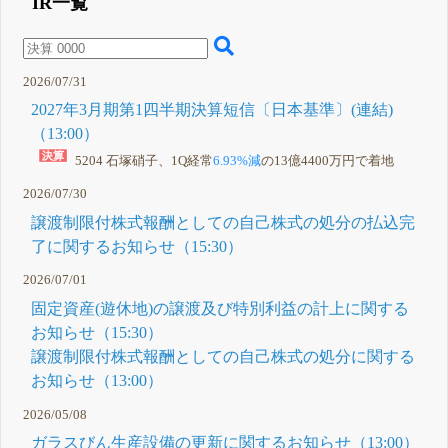
IR一覧
するお知ら
せ
13:00 配当
方針の変更
並びに期末
2026/07/31
配当予想の
修正(増配)
2027年3月期第1四半期決算短信〔日本基準〕(連結)
に関するお
知らせ
（13:00）
13:00
2026年3月
5204 石塚硝子、1Q経常
6.93%減
の13億4400万円で着地
期第3四半
期決算短信
2026/07/30
〔日本基
準〕(連結)
譲渡制限付株式報酬としての自己株式の処分の払込完
1月 30, 2026
了に関するお知らせ（15:30）
15:00 特別
C
損失の計上
2026/07/01
並びに固定
資産の譲渡
固定資産(遊休地)の譲渡及び特別利益の計上に関する
及び特別利
益の計上に
お知らせ（15:30）
関するお知
譲渡制限付株式報酬としての自己株式の処分に関する
らせ
12月 26, 2025
お知らせ（13:00）
2026/05/08
ガラスびん生産設備の更新に関するお知らせ（13:00）