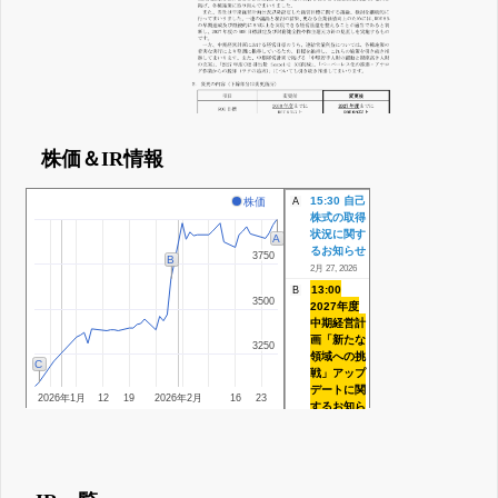
株価＆IR情報
15:30 自己
株価
A
株式の取得
状況に関す
A
るお知らせ
3750
3750
B
2月 27, 2026
13:00
B
3500
3500
2027年度
中期経営計
画「新たな
3250
3250
領域への挑
C
戦」アップ
デートに関
2026年1月
12
19
2026年2月
16
23
するお知ら
せ
13:00 自己
株式の取得
に係る事項
の決定に関