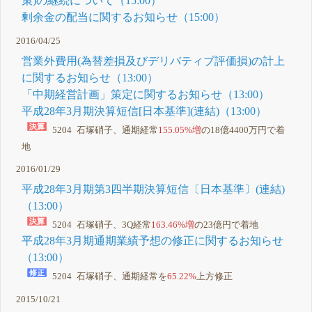
策)の継続について（15:00）
剰余金の配当に関するお知らせ（15:00）
2016/04/25
営業外費用(為替差損及びデリバティブ評価損)の計上
に関するお知らせ（13:00）
「中期経営計画」策定に関するお知らせ（13:00）
平成28年3月期決算短信[日本基準](連結)（13:00）
5204 石塚硝子、通期経常
155.05%増
の18億4400万円で着
地
2016/01/29
平成28年3月期第3四半期決算短信〔日本基準〕(連結)
（13:00）
5204 石塚硝子、3Q経常
163.46%増
の23億円で着地
平成28年3月期通期業績予想の修正に関するお知らせ
（13:00）
5204 石塚硝子、通期経常を
65.22%
上方修正
2015/10/21