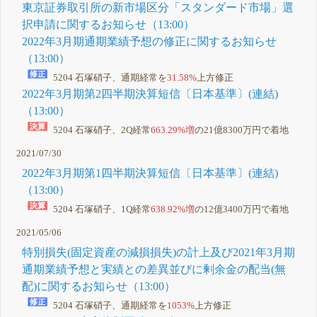
東京証券取引所の新市場区分「スタンダード市場」選
択申請に関するお知らせ（13:00）
2022年3月期通期業績予想の修正に関するお知らせ
（13:00）
5204 石塚硝子、通期経常を
31.58%
上方修正
2022年3月期第2四半期決算短信〔日本基準〕(連結)
（13:00）
5204 石塚硝子、2Q経常
663.29%増
の21億8300万円で着地
2021/07/30
2022年3月期第1四半期決算短信〔日本基準〕(連結)
（13:00）
5204 石塚硝子、1Q経常
638.92%増
の12億3400万円で着地
2021/05/06
特別損失(固定資産の減損損失)の計上及び2021年3月期
通期業績予想と実績との差異並びに剰余金の配当(無
配)に関するお知らせ（13:00）
5204 石塚硝子、通期経常を
1053%
上方修正