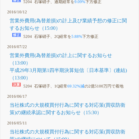
5204 石塚硝子、通期経常を
9.09%
下方修正
2016/10/12
営業外費用(為替差損)の計上及び業績予想の修正に関
するお知らせ（15:00）
5204 石塚硝子、2Q経常を
5.88%
下方修正
2016/07/22
営業外費用(為替差損)の計上に関するお知らせ
（13:00）
平成29年3月期第1四半期決算短信〔日本基準〕(連結)
（13:00）
5204 石塚硝子、1Q経常
69.32%減
の2億5100万円で着地
2016/06/17
当社株式の大規模買付行為に関する対応策(買収防衛
策)の継続承認に関するお知らせ（15:30）
2016/05/11
当社株式の大規模買付行為に関する対応策(買収防衛