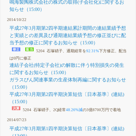
鳴海製陶株式会社の株式の取得(子会社化)に関するお
知らせ（15:00）
2014/10/22
平成27年3月期第2四半期連結累計期間の連結業績予想
と実績との差異及び通期連結業績予想の修正並びに配
当予想の修正に関するお知らせ（15:00）
5204 石塚硝子、通期経常を
92.31%
下方修正、配当
は0円に修正
連結子会社(特定子会社)の解散に伴う特別損失の発生
に関するお知らせ（15:00）
ガラスびん関連事業の生産体制再編に関するお知らせ
（15:00）
平成27年3月期第2四半期決算短信〔日本基準〕(連結)
（15:00）
5204 石塚硝子、2Q経常
48.26%減
の3億8700万円で着地
2014/07/23
平成27年3月期第1四半期決算短信〔日本基準〕(連結)
（13:00）