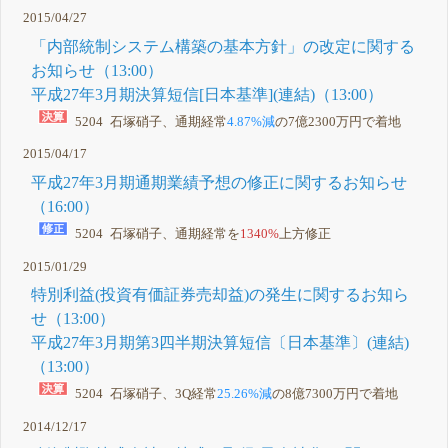
2015/04/27
「内部統制システム構築の基本方針」の改定に関する
お知らせ（13:00）
平成27年3月期決算短信[日本基準](連結)（13:00）
5204 石塚硝子、通期経常
4.87%減
の7億2300万円で着地
2015/04/17
平成27年3月期通期業績予想の修正に関するお知らせ
（16:00）
5204 石塚硝子、通期経常を
1340%
上方修正
2015/01/29
特別利益(投資有価証券売却益)の発生に関するお知ら
せ（13:00）
平成27年3月期第3四半期決算短信〔日本基準〕(連結)
（13:00）
5204 石塚硝子、3Q経常
25.26%減
の8億7300万円で着地
2014/12/17