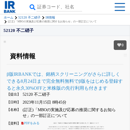
ホーム
52120 不二硝子
IR情報
(訂正)「MBOの実施及び応募の推奨に関するお知らせ」の一部訂正について
52120 不二硝子
0
資料情報
β版IRBANKでは、
銘柄スクリーニング
がさらに詳しく
できる
8月24日まで完全無料
無料でβ版をはじめる
登録す
ると永久30%OFFと米株版の先行利用も付きます
【提出】
52120 不二硝子
【日時】
2023年11月15日 8時45分
【名称】
(訂正)「MBOの実施及び応募の推奨に関するお知ら
せ」の一部訂正について
【資料】
PDFをみる