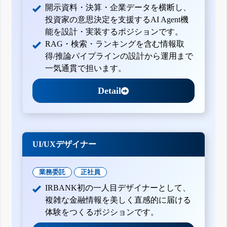
開示資料・決算・企業データを横断し、
投資家の意思決定を支援するAI Agent機
能を設計・実装するポジションです。
RAG・検索・ランキングを含む情報取
得/推論パイプラインの設計から運用まで
一気通貫で担います。
Detail
UI/UXデザイナー
業務委託
正社員
IRBANK初の一人目デザイナーとして、
複雑な金融情報を美しく直感的に届ける
体験をつくるポジションです。