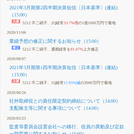
2021年3月期第2四半期決算短信〔日本基準〕(連結)
（15:00）
5212 不二硝子、2Q経常
33.7%増
の1億1000万円で着地
2020/11/06
業績予想の修正に関するお知らせ（15:00）
5212 不二硝子、通期経常を
91.67%
上方修正
2020/08/07
2021年3月期第1四半期決算短信〔日本基準〕(連結)
（15:00）
5212 不二硝子、1Q経常
11.95%減
の3000万円で着地
2020/06/26
社外取締役との責任限定契約締結について（14:00）
支配株主等に関する事項について（14:00）
2020/05/25
監査等委員会設置会社への移行、役員の異動及び定款
一部変更に関するお知らせ（15:00）