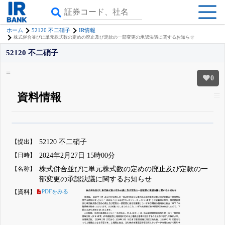
ホーム
52120 不二硝子
IR情報
株式併合並びに単元株式数の定めの廃止及び定款の一部変更の承認決議に関するお知らせ
52120 不二硝子
0
資料情報
β版IRBANKでは、
8月24日まで完全無料
銘柄スクリーニング
がさらに詳し
くできる
無料でβ版をはじめる
【提出】
52120 不二硝子
登録すると永久30%OFFと米株版の先行利用も付きます
【日時】
2024年2月27日 15時00分
【名称】
株式併合並びに単元株式数の定めの廃止及び定款の一
部変更の承認決議に関するお知らせ
【資料】
PDFをみる