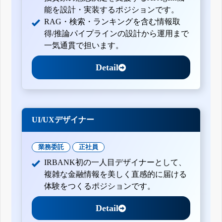
能を設計・実装するポジションです。
RAG・検索・ランキングを含む情報取
得/推論パイプラインの設計から運用まで
一気通貫で担います。
Detail
UI/UXデザイナー
業務委託
正社員
IRBANK初の一人目デザイナーとして、
複雑な金融情報を美しく直感的に届ける
体験をつくるポジションです。
Detail