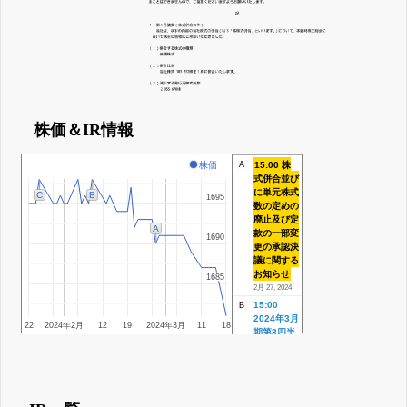
株価＆IR情報
15:00 株
株価
A
式併合並び
に単元株式
C
B
1695
1695
数の定めの
廃止及び定
A
款の一部変
1690
1690
更の承認決
議に関する
お知らせ
1685
1685
2月 27, 2024
15:00
B
2024年3月
22
2024年2月
12
19
2024年3月
11
18
期第3四半
期決算短信
[日本基準]
(連結)
2月 09, 2024
15:00 自己
C