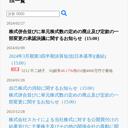
IR一覧
株式の消却
に関するお
知らせ
15:00 株式
併合並びに
2024/02/27
単元株式数
の定めの廃
株式併合並びに単元株式数の定めの廃止及び定款の一
止及び定款
部変更の承認決議に関するお知らせ（15:00）
の一部変更
に関するお
知らせ
2024/02/09
1月 25, 2024
2024年3月期第3四半期決算短信[日本基準](連結)
（15:00）
5212 不二硝子、3Q経常
46.17%増
の2億4000万円で着地
2024/01/26
自己株式の消却に関するお知らせ（15:00）
株式併合並びに単元株式数の定めの廃止及び定款の一
部変更に関するお知らせ（15:00）
2023/12/28
株式会社スカイによる当社株式に対する公開買付けの
結果並びに主要株主及びその他の関係会社の異動に関