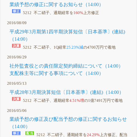
業績予想の修正に関するお知らせ（14:00）
5212 不二硝子、通期経常を
160%
上方修正
2016/08/09
平成29年3月期第1四半期決算短信〔日本基準〕(連結)
（14:00）
5212 不二硝子、1Q経常
25.23%減
の4700万円で着地
2016/06/29
社外監査役との責任限定契約締結について（14:00）
支配株主等に関する事項について（14:00）
2016/05/13
平成28年3月期決算短信〔日本基準〕(連結)（14:00）
5212 不二硝子、通期経常
4.51%増
の1億7491万円で着地
2016/05/06
業績予想の修正及び配当予想の修正に関するお知らせ
（14:00）
5212 不二硝子、通期経常を
24.29%
上方修正、配当