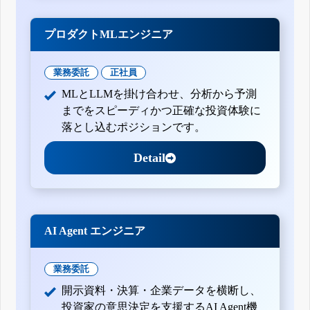
プロダクトMLエンジニア
業務委託
正社員
MLとLLMを掛け合わせ、分析から予測
までをスピーディかつ正確な投資体験に
落とし込むポジションです。
Detail
AI Agent エンジニア
業務委託
開示資料・決算・企業データを横断し、
投資家の意思決定を支援するAI Agent機