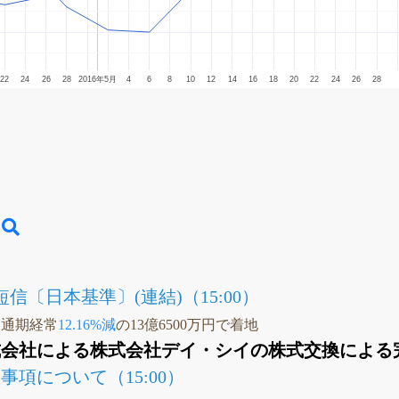
22
24
26
28
2016年5月
4
6
8
10
12
14
16
18
20
22
24
26
28
信〔日本基準〕(連結)（15:00）
、通期経常
12.16%減
の13億6500万円で着地
会社による株式会社デイ・シイの株式交換による完全
項について（15:00）