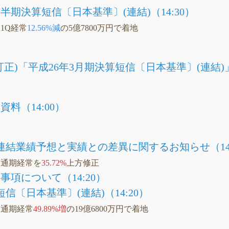
四半期決算短信〔日本基準〕(連結)（14:30）
、1Q経常
12.56%減
の5億7800万円で着地
正)「平成26年3月期決算短信〔日本基準〕(連結)
料（14:00）
連結業績予想と実績との差異に関するお知らせ（14:
イ、通期経常を
35.72%
上方修正
項について（14:20）
信〔日本基準〕(連結)（14:20）
、通期経常
49.89%増
の19億6800万円で着地