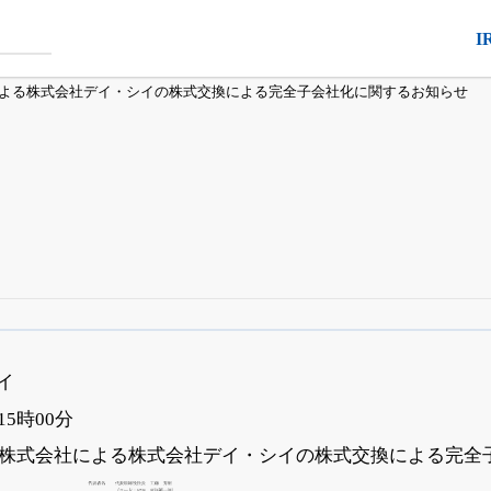
I
よる株式会社デイ・シイの株式交換による完全子会社化に関するお知らせ
銘柄スクリーニング
がさらに詳しくできる
24日まで完全無料
でβ版をはじめる
シイ
OFFと米株版の先行利用も付きます
 15時00分
株式会社による株式会社デイ・シイの株式交換による完全