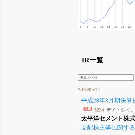
6
8
10
12
14
16
18
20
IR一覧
2016/05/12
平成28年3月期決算短
5234 デイ・シイ
太平洋セメント株式
支配株主等に関する事