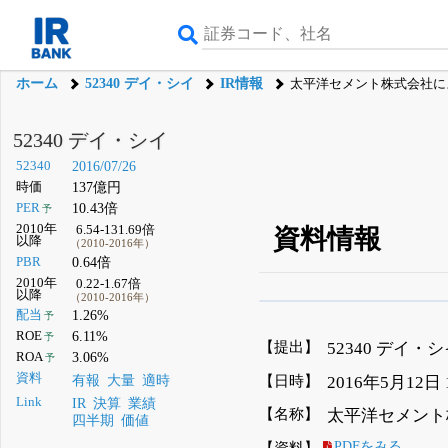
ホーム
52340 デイ・シイ
IR情報
太平洋セメント株式会社に
52340 デイ・シイ
52340
2016/07/26
時価
137億円
PER
10.43倍
予
2010年
6.54-131.69倍
資料情報
以降
（2010-2016年）
PBR
0.64倍
2010年
0.22-1.67倍
以降
（2010-2016年）
β版IRBANKでは、
8月
配当
1.26%
予
ROE
6.11%
予
無料
【提出】
52340 デイ・
ROA
3.06%
予
登録すると永久30%
資料
【日時】
2016年5月12日
有報
大量
適時
Link
IR
決算
業績
【名称】
太平洋セメント
四半期
価値
【資料】
PDFをみる