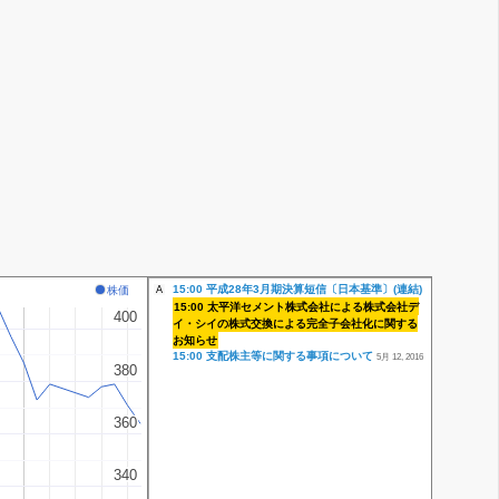
15:00 平成28年3月期決算短信〔日本基準〕(連結)
株価
A
15:00 太平洋セメント株式会社による株式会社デ
400
400
イ・シイの株式交換による完全子会社化に関する
お知らせ
15:00 支配株主等に関する事項について
5月 12, 2016
380
380
360
360
340
340