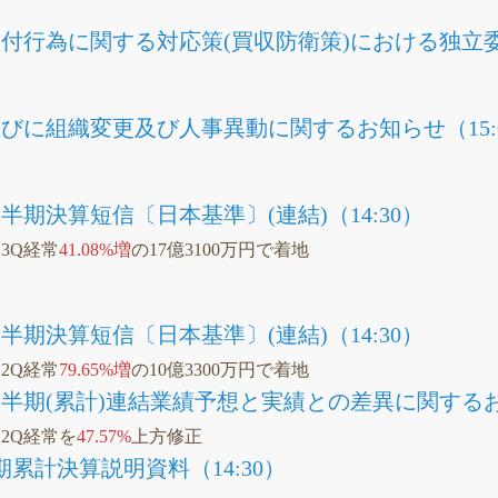
付行為に関する対応策(買収防衛策)における独立委
びに組織変更及び人事異動に関するお知らせ（15:
四半期決算短信〔日本基準〕(連結)（14:30）
、3Q経常
41.08%増
の17億3100万円で着地
四半期決算短信〔日本基準〕(連結)（14:30）
、2Q経常
79.65%増
の10億3300万円で着地
四半期(累計)連結業績予想と実績との差異に関するお知
、2Q経常を
47.57%
上方修正
期累計決算説明資料（14:30）