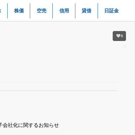
R
株価
空売
信用
貸借
日証金
0
子会社化に関するお知らせ