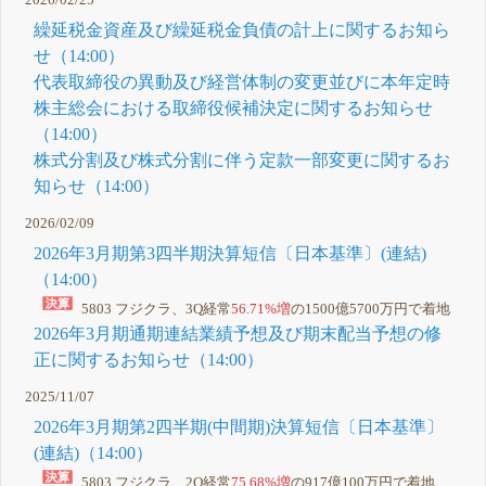
繰延税金資産及び繰延税金負債の計上に関するお知ら
せ（14:00）
代表取締役の異動及び経営体制の変更並びに本年定時
株主総会における取締役候補決定に関するお知らせ
（14:00）
株式分割及び株式分割に伴う定款一部変更に関するお
知らせ（14:00）
2026/02/09
2026年3月期第3四半期決算短信〔日本基準〕(連結)
（14:00）
5803 フジクラ、3Q経常
56.71%増
の1500億5700万円で着地
2026年3月期通期連結業績予想及び期末配当予想の修
正に関するお知らせ（14:00）
2025/11/07
2026年3月期第2四半期(中間期)決算短信〔日本基準〕
(連結)（14:00）
5803 フジクラ、2Q経常
75.68%増
の917億100万円で着地