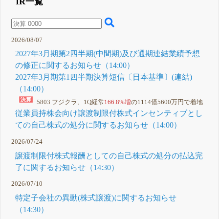
IR一覧
付株式イン
センティブ
制度の導入
に関するお
知らせ
2026/08/07
14:30 株
式報酬制度
2027年3月期第2四半期(中間期)及び通期連結業績予想
の継続に伴
う自己株式
の修正に関するお知らせ（14:00）
の処分に関
2027年3月期第1四半期決算短信〔日本基準〕(連結)
するお知ら
せ
（14:00）
14:30 株式
報酬制度に
5803 フジクラ、1Q経常
166.8%増
の1114億5600万円で着地
おける株式
従業員持株会向け譲渡制限付株式インセンティブとし
取得に係る
事項の決定
ての自己株式の処分に関するお知らせ（14:00）
に関するお
知らせ
2026/07/24
14:30 公認
会計士等の
譲渡制限付株式報酬としての自己株式の処分の払込完
異動に関す
るお知らせ
了に関するお知らせ（14:30）
5月 20, 2026
14:00
C
2026/07/10
2026年3月
特定子会社の異動(株式譲渡)に関するお知らせ
期決算短信
〔日本基
（14:30）
準〕(連結)
14:00 剰余