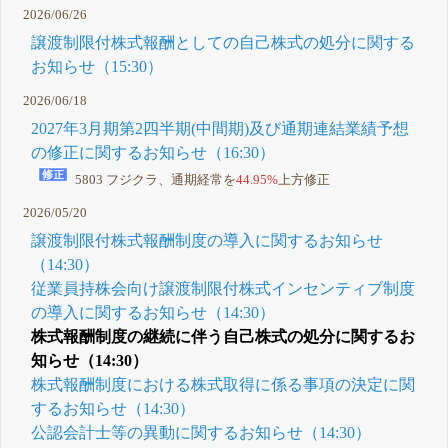
2026/06/26
金の配当
(増配)に関
譲渡制限付株式報酬としての自己株式の処分に関する
するお知ら
せ
お知らせ（15:30）
14:00 日米
における投
2026/06/18
資方針の進
捗に関する
2027年3月期第2四半期(中間期)及び通期連結業績予想
お知らせ
(佐倉事業
の修正に関するお知らせ（16:30）
所新工場建
5803 フジクラ、通期経常を
44.95%
上方修正
設及び米国
子会社設立
について)
2026/05/20
5月 14, 2026
譲渡制限付株式報酬制度の導入に関するお知らせ
（14:30）
従業員持株会向け譲渡制限付株式インセンティブ制度
の導入に関するお知らせ（14:30）
株式報酬制度の継続に伴う自己株式の処分に関するお
知らせ（14:30）
株式報酬制度における株式取得に係る事項の決定に関
するお知らせ（14:30）
公認会計士等の異動に関するお知らせ（14:30）