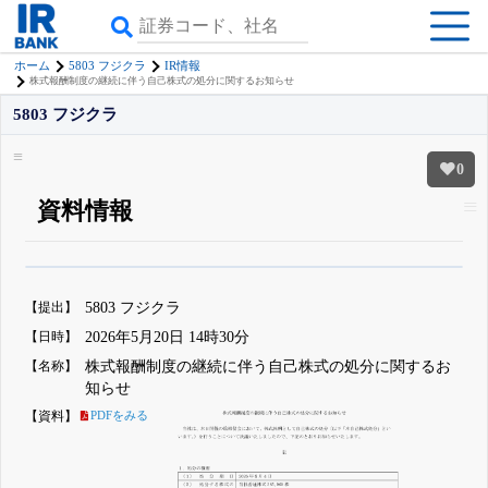
ホーム
5803 フジクラ
IR情報
株式報酬制度の継続に伴う自己株式の処分に関するお知らせ
5803 フジクラ
0
資料情報
β版IRBANKでは、
8月24日まで完全無料
四半期業績・決算の進捗
がさらに
詳しく見られる
無料でβ版をはじめる
【提出】
5803 フジクラ
登録すると永久30%OFFと米株版の先行利用も付きます
【日時】
2026年5月20日 14時30分
【名称】
株式報酬制度の継続に伴う自己株式の処分に関するお
知らせ
【資料】
PDFをみる