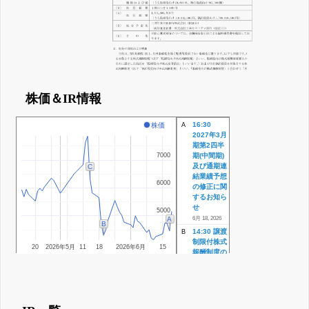
株価＆IR情報
16:30
株価
A
2027年3月
期第2四半
7000
7000
期(中間期)
及び通期連
C
結業績予想
6000
6000
の修正に関
するお知ら
せ
5000
5000
6月 18, 2026
A
B
14:30 譲渡
B
制限付株式
20
2026年5月
11
18
2026年6月
15
報酬制度の
導入に関す
るお知らせ
14:30 従業
員持株会向
け譲渡制限