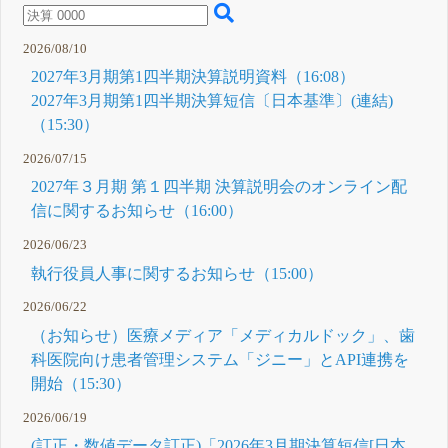
15:00
2024年3月
期決算短信
2026/08/10
〔日本基
準〕(連結)
2027年3月期第1四半期決算説明資料（16:08）
5月 13, 2024
2027年3月期第1四半期決算短信〔日本基準〕(連結)
（15:30）
2026/07/15
2027年３月期 第１四半期 決算説明会のオンライン配
信に関するお知らせ（16:00）
2026/06/23
執行役員人事に関するお知らせ（15:00）
2026/06/22
（お知らせ）医療メディア「メディカルドック」、歯
科医院向け患者管理システム「ジニー」とAPI連携を
開始（15:30）
2026/06/19
(訂正・数値データ訂正)「2026年3月期決算短信[日本