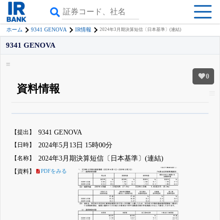
9341 GENOVA
ホーム
IR情報
2024年3月期決算短信〔日本基準〕(連結)
9341 GENOVA
0
資料情報
β版IRBANKでは、
8月24日まで完全無料
四半期業績・決算の進捗
がさらに
詳しく見られる
無料でβ版をはじめる
【提出】
9341 GENOVA
登録すると永久30%OFFと米株版の先行利用も付きます
【日時】
2024年5月13日 15時00分
【名称】
2024年3月期決算短信〔日本基準〕(連結)
【資料】
PDFをみる