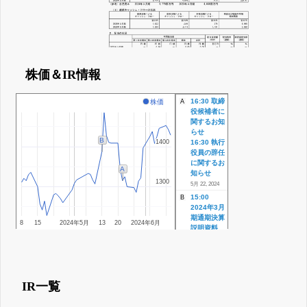
株価＆IR情報
16:30 取締
株価
A
役候補者に
関するお知
らせ
B
1400
1400
16:30 執行
役員の辞任
に関するお
A
知らせ
1300
1300
5月 22, 2024
15:00
B
2024年3月
期通期決算
8
15
2024年5月
13
20
2024年6月
説明資料
15:00
2025年3月
期配当予想
(創業第20
期記念配
IR一覧
当)に関す
るお知らせ