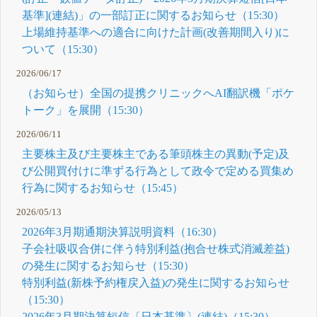
基準](連結)」の一部訂正に関するお知らせ（15:30）
上場維持基準への適合に向けた計画(改善期間入り)に
ついて（15:30）
2026/06/17
（お知らせ）全国の提携クリニックへAI翻訳機「ポケ
トーク」を展開（15:30）
2026/06/11
主要株主及び主要株主である筆頭株主の異動(予定)及
び公開買付けに準ずる行為として政令で定める買集め
行為に関するお知らせ（15:45）
2026/05/13
2026年3月期通期決算説明資料（16:30）
子会社吸収合併に伴う特別利益(抱合せ株式消滅差益)
の発生に関するお知らせ（15:30）
特別利益(新株予約権戻入益)の発生に関するお知らせ
（15:30）
2026年3月期決算短信〔日本基準〕(連結)（15:30）