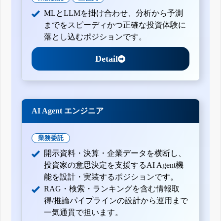
MLとLLMを掛け合わせ、分析から予測
までをスピーディかつ正確な投資体験に
落とし込むポジションです。
Detail
AI Agent エンジニア
業務委託
開示資料・決算・企業データを横断し、
投資家の意思決定を支援するAI Agent機
能を設計・実装するポジションです。
RAG・検索・ランキングを含む情報取
得/推論パイプラインの設計から運用まで
一気通貫で担います。