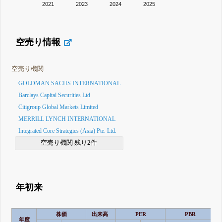
2021
2023
2024
2025
空売り情報
空売り機関
GOLDMAN SACHS INTERNATIONAL
Barclays Capital Securities Ltd
Citigroup Global Markets Limited
MERRILL LYNCH INTERNATIONAL
Integrated Core Strategies (Asia) Pte. Ltd.
空売り機関 残り2件
年初来
株価
出来高
PER
PBR
年度