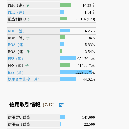
PER（連）
14.39倍
予
PBR（連）
1.14倍
配当利回り
2.01% (120)
予
ROE（連）
16.25%
ROE（連）
7.94%
予
ROA（連）
5.83%
ROA（連）
3.54%
予
EPS（連）
654.76
円/株
EPS（連）
414.55
予
円/株
BPS（連）
5223.55
円/株
株主資本比率（連）
44.62%
信用取引情報
（7/17）
信用買い残高
147,600
信用売り残高
22,500