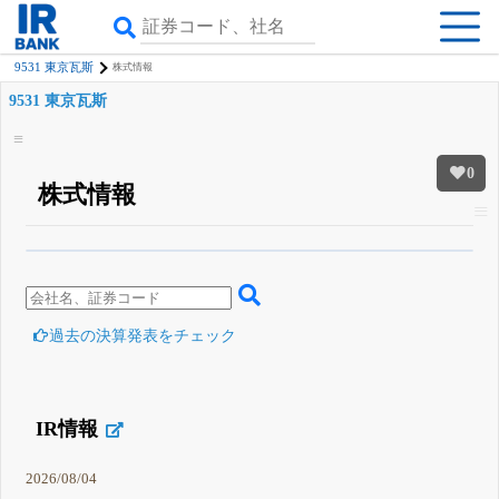
9531 東京瓦斯
株式情報
9531 東京瓦斯
0
株式情報
β版IRBANKでは、
8月24日まで完全無料
四半期業績・決算の進捗
がさらに
詳しく見られる
無料でβ版をはじめる
登録すると永久30%OFFと米株版の先行利用も付きます
過去の決算発表をチェック
IR情報
2026/08/04