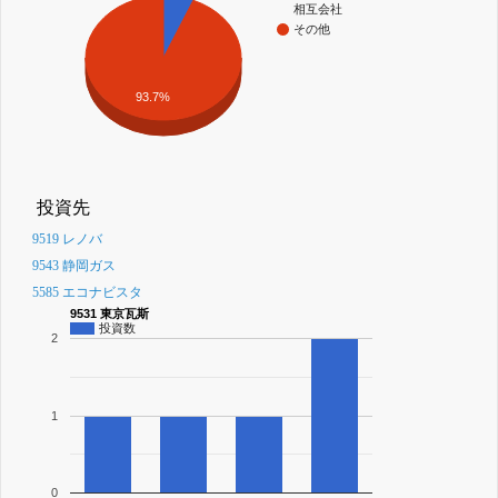
相互会社
その他
93.7%
投資先
9519 レノバ
9543 静岡ガス
5585 エコナビスタ
9531 東京瓦斯
投資数
2
1
0