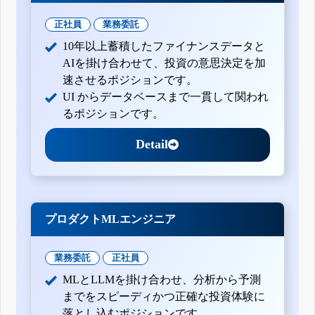
正社員
業務委託
10年以上蓄積したファイナンスデータと
AIを掛け合わせて、投資の意思決定を加
速させるポジションです。
UI からデータベースまで一貫して関われ
るポジションです。
Detail
プロダクトMLエンジニア
業務委託
正社員
MLとLLMを掛け合わせ、分析から予測
までをスピーディかつ正確な投資体験に
落とし込むポジションです。