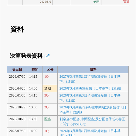
予想
実績
2026/8/6
資料
決算発表資料
提出日
時間
区分
資料
2026/07/30
14:15
1Q
2027年3月期第1四半期決算短信〔日本基
準〕(連結)
2026/04/28
14:00
通期
2026年3月期決算短信〔日本基準〕(連結)
2026/01/30
14:15
3Q
2026年3月期第3四半期決算短信〔日本基
準〕(連結)
2025/10/29
13:30
2Q
2026年3月期第2四半期(中間期)決算短信〔日
本基準〕(連結)
2025/10/29
13:30
配当
剰余金の配当(中間配当)及び配当予想の修正
に関するお知らせ
2025/07/30
14:00
1Q
2026年3月期第1四半期決算短信〔日本基
準〕(連結)