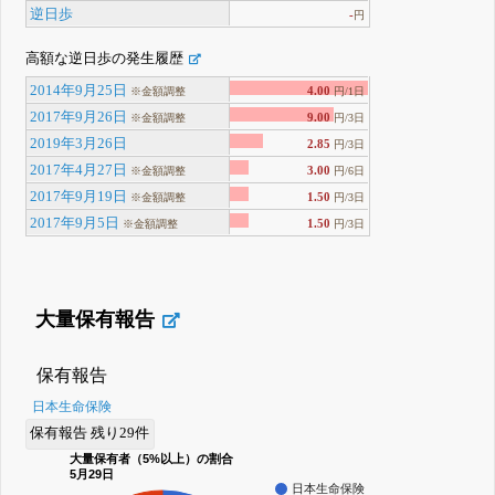
逆日歩
-
円
高額な逆日歩の発生履歴
2014年9月25日
4.00
※金額調整
円/1日
2017年9月26日
9.00
※金額調整
円/3日
2019年3月26日
2.85
円/3日
2017年4月27日
3.00
※金額調整
円/6日
2017年9月19日
1.50
※金額調整
円/3日
2017年9月5日
1.50
※金額調整
円/3日
大量保有報告
保有報告
日本生命保険
保有報告 残り29件
大量保有者（5%以上）の割合
5月29日
日本生命保険