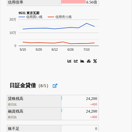
信用倍率
6.56倍
9531 東京瓦斯
信用買い残
信用売り残
20万
10万
0
5/15
5/29
6/12
6/26
7/10
日証金貸借
（8/5）
貸株残高
24,200
+400
前日比
融資残高
24,200
+400
前日比
株不足
0