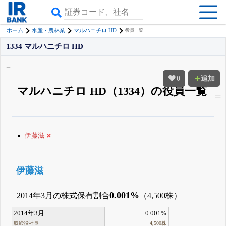
ホーム
水産・農林業
マルハニチロ HD
役員一覧
1334 マルハニチロ HD
0
追加
マルハニチロ HD（1334）の役員一覧
β版IRBANKでは、
8月24日まで完全無料
役員の兼任・大株主
がさらに詳し
く追える
無料でβ版をはじめる
伊藤滋
登録すると永久30%OFFと米株版の先行利用も付きます
伊藤滋
0.001%
2014年3月の株式保有割合
（4,500株）
2014年3月
0.001%
取締役社長
4,500株