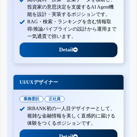
投資家の意思決定を支援するAI Agent機
能を設計・実装するポジションです。
RAG・検索・ランキングを含む情報取
得/推論パイプラインの設計から運用まで
一気通貫で担います。
Detail
UI/UXデザイナー
業務委託
正社員
IRBANK初の一人目デザイナーとして、
複雑な金融情報を美しく直感的に届ける
体験をつくるポジションです。
Detail