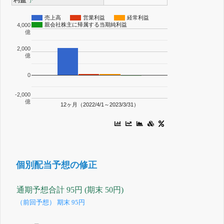
売上高
営業利益
経常利益
親会社株主に帰属する当期純利益
4,000
億
2,000
億
0
-2,000
億
12ヶ月（2022/4/1～2023/3/31）
個別配当予想の修正
通期予想合計 95円 (期末 50円)
（前回予想）
期末 95円