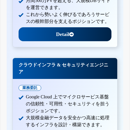
月間500万PVを超える、大規模DBサイト
を運営できます。
これから勢いよく伸びるであろうサービ
スの根幹部分を支えるポジションです。
Detail
クラウドインフラ & セキュリティエンジニ
ア
業務委託
Google Cloud 上でマイクロサービス基盤
の信頼性・可用性・セキュリティを担う
ポジションです。
大規模金融データを安全かつ高速に処理
するインフラを設計・構築できます。