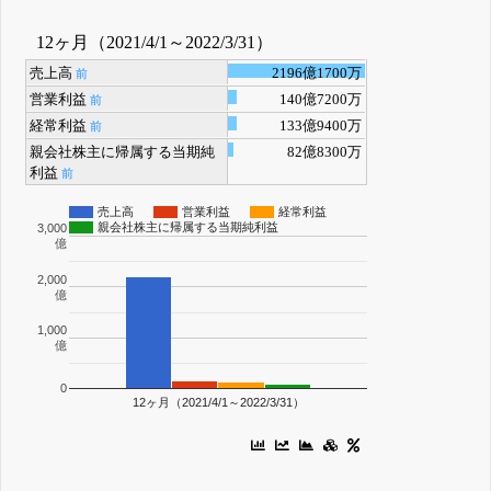
12ヶ月（2021/4/1～2022/3/31）
売上高
2196億1700万
前
営業利益
140億7200万
前
経常利益
133億9400万
前
親会社株主に帰属する当期純
82億8300万
利益
前
売上高
営業利益
経常利益
親会社株主に帰属する当期純利益
3,000
億
2,000
億
1,000
億
0
12ヶ月（2021/4/1～2022/3/31）