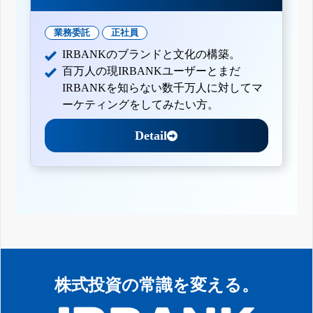
業務委託
正社員
IRBANKのブランドと文化の構築。
百万人の現IRBANKユーザーとまだ
IRBANKを知らない数千万人に対してマ
ーケティングをしてみたい方。
Detail
株式投資の常識を変える。