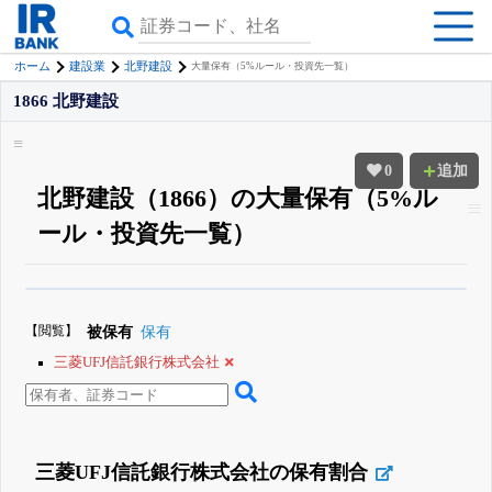
ホーム
建設業
北野建設
大量保有（5%ルール・投資先一覧）
1866 北野建設
0
追加
北野建設（1866）の大量保有（5%ル
ール・投資先一覧）
β版IRBANKでは、
8月24日まで完全無料
大量保有・アクティビスト
がさら
に詳しく分かる
無料でβ版をはじめる
【閲覧】
被保有
保有
登録すると永久30%OFFと米株版の先行利用も付きます
三菱UFJ信託銀行株式会社
三菱UFJ信託銀行株式会社の保有割合