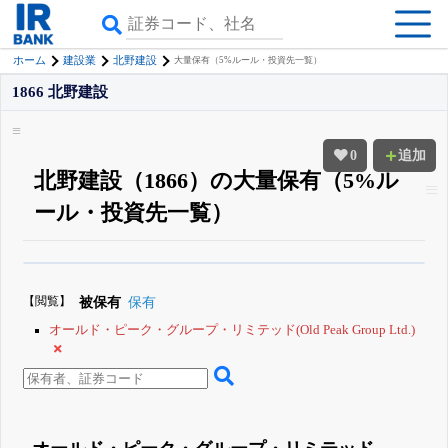
ホーム
建設業
北野建設
大量保有（5%ルール・投資先一覧）
1866 北野建設
0
追加
北野建設（1866）の大量保有（5%ル
ール・投資先一覧）
β版IRBANKでは、
8月24日まで完全無料
大量保有・アクティビスト
がさら
に詳しく分かる
無料でβ版をはじめる
【閲覧】
被保有
保有
登録すると永久30%OFFと米株版の先行利用も付きます
オールド・ピーク・グループ・リミテッド(Old Peak Group Ltd.)