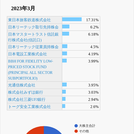
2023年3月
東日本旅客鉄道株式会社
17.31%
日本リーテック取引先持株会
6.2%
日本マスタートラスト信託銀
6.18%
行株式会社(信託口)
日本リーテック従業員持株会
4.5%
日本電設工業株式会社
4.19%
BBH FOR FIDELITY LOW-
3.99%
PRICED STOCK FUND
(PRINCIPAL ALL SECTOR
SUBPORTFOLIO)
光通信株式会社
3.95%
株式会社みずほ銀行
3.03%
株式会社三菱UFJ銀行
2.94%
トーグ安全工業株式会社
2.6%
大株主合計
その他