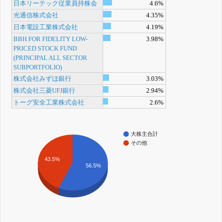
日本リーテック従業員持株会
4.6%
光通信株式会社
4.35%
日本電設工業株式会社
4.19%
BBH FOR FIDELITY LOW-
3.98%
PRICED STOCK FUND
(PRINCIPAL ALL SECTOR
SUBPORTFOLIO)
株式会社みずほ銀行
3.03%
株式会社三菱UFJ銀行
2.94%
トーグ安全工業株式会社
2.6%
大株主合計
その他
43.5%
56.5%