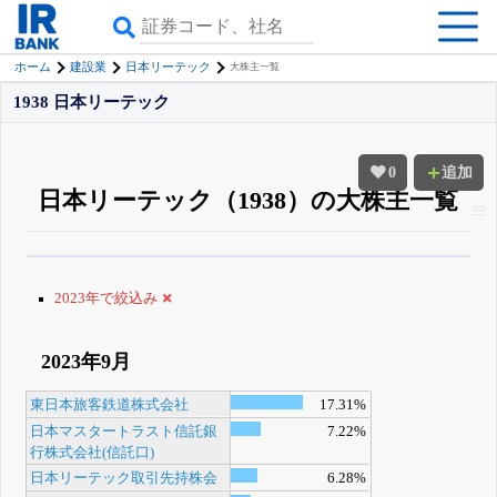
ホーム
建設業
日本リーテック
大株主一覧
1938 日本リーテック
0
追加
日本リーテック（1938）の大株主一覧
β版IRBANKでは、
8月24日まで完全無料
大量保有・アクティビスト
がさら
に詳しく分かる
無料でβ版をはじめる
2023年で絞込み
登録すると永久30%OFFと米株版の先行利用も付きます
2023年9月
東日本旅客鉄道株式会社
17.31%
日本マスタートラスト信託銀
7.22%
行株式会社(信託口)
日本リーテック取引先持株会
6.28%