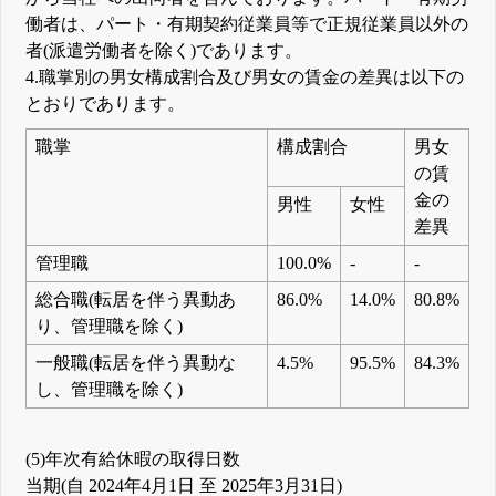
働者は、パート・有期契約従業員等で正規従業員以外の
者(派遣労働者を除く)であります。
4.職掌別の男女構成割合及び男女の賃金の差異は以下の
とおりであります。
職掌
構成割合
男女
の賃
金の
男性
女性
差異
管理職
100.0%
-
-
総合職(転居を伴う異動あ
86.0%
14.0%
80.8%
り、管理職を除く)
一般職(転居を伴う異動な
4.5%
95.5%
84.3%
し、管理職を除く)
(5)年次有給休暇の取得日数
当期(自 2024年4月1日 至 2025年3月31日)