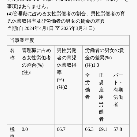
事項はありません。
(4)管理職に占める女性労働者の割合、男性労働者の育
児休業取得率及び労働者の男女の賃金の差異
当期(自 2024年4月1日 至 2025年3月31日)
当事業年度
名
管理職に占め
男性労働
労働者の男女の賃
称
る女性労働者
者の育児
金の差異(%)
の割合(%)
休業取得
(注)1,3
(注)1
率
全
正
パー
(%)
労
規
ト・
(注)2
働
雇
有期
者
用
労働
労
者
働
者
極
0.0
66.7
66.3
69.1
57.8
東