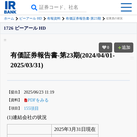
ホーム
ビーアール HD
有報資料
有価証券報告書-第23期
従業員の状況
1726 ビーアール HD
0
追加
有価証券報告書-第23期(2024/04/01-
2025/03/31)
β版IRBANKでは、
8月24日まで完全無料
四半期業績・決算の進捗
がさらに
詳しく見られる
無料でβ版をはじめる
【提出】
2025/06/23 11:19
登録すると永久30%OFFと米株版の先行利用も付きます
【資料】
PDFをみる
【項目】
155項目
(1)連結会社の状況
2025年3月31日現在