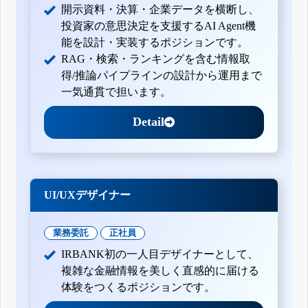
開示資料・決算・企業データを横断し、
投資家の意思決定を支援するAI Agent機
能を設計・実装するポジションです。
RAG・検索・ランキングを含む情報取
得/推論パイプラインの設計から運用まで
一気通貫で担います。
Detail
UI/UXデザイナー
業務委託
正社員
IRBANK初の一人目デザイナーとして、
複雑な金融情報を美しく直感的に届ける
体験をつくるポジションです。