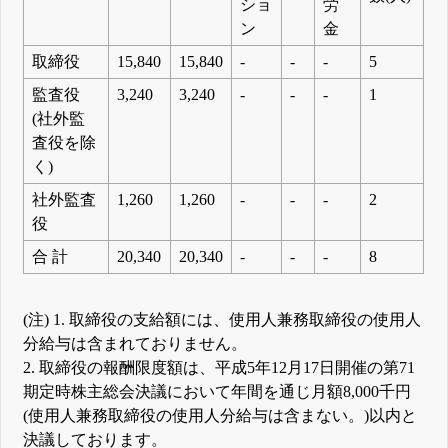
ショ
労
ン
金
取締役
15,840
15,840
-
-
-
5
監査役
3,240
3,240
-
-
-
1
(社外監
査役を除
く)
社外監査
1,260
1,260
-
-
-
2
役
合 計
20,340
20,340
-
-
-
8
(注) 1. 取締役の支給額には、使用人兼務取締役の使用人
分給与は含まれておりません。
2. 取締役の報酬限度額は、平成5年12月17日開催の第71
期定時株主総会決議において年間を通じ月額8,000千円
(使用人兼務取締役の使用人分給与は含まない。)以内と
決議しております。