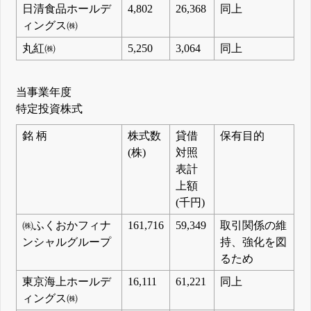
日清食品ホールデ
4,802
26,368
同上
ィングス㈱
丸紅㈱
5,250
3,064
同上
当事業年度
特定投資株式
銘 柄
株式数
貸借
保有目的
(株)
対照
表計
上額
(千円)
㈱ふくおかフィナ
161,716
59,349
取引関係の維
ンシャルグループ
持、強化を図
るため
東京海上ホールデ
16,111
61,221
同上
ィングス㈱