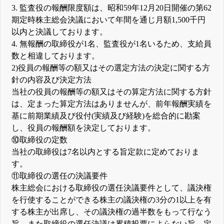
3. 監査役の報酬限度額は、昭和59年12月20日開催の第62
期定時株主総会決議において年間を通じ月額1,500千円
以内と決議しております。
4. 無報酬の取締役が1名、監査役が1名いるため、支給員
数と相違しております。
2)役員の報酬等の額又はその選定方法の決定に関する方
針の内容及び決定方法
当社の役員の報酬等の額又はその算定方法に関する方針
は、定まった算定方法はありませんが、前年報酬実績を
基に前期業績及び役付(実績及び経験)を総合的に勘案
し、役員の報酬額を決定しております。
⑩取締役の定数
当社の取締役は7名以内とする旨定款に定めておりま
す。
⑪取締役の選任の決議要件
株主総会における取締役の選任決議要件として、議決権
を行使することができる株主の議決権の3分の1以上を有
する株主が出席し、その議決権の過半数をもって行なう
旨、また取締役の選任決議は累積投票によらない旨、定