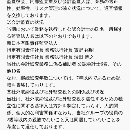
監査役会、内部監査室及び会計監査人は、業務の適正
性、効率性、リスク管理の確立状況について、適宜情報
を交換しております。
⑦会計監査の状況
当期において業務を執行した公認会計士の氏名、所属す
る監査法人名は以下のとおりであります。
新日本有限責任監査法人
指定有限責任社員 業務執行社員 寶野 裕昭
指定有限責任社員 業務執行社員 渋田 博之
当社の会計監査業務に係る補助者 公認会計士6名、その
他10名
なお、継続監査年数については、7年以内であるため記
載を省略しております。
⑧社外取締役及び社外監査役との関係及び状況
当社は、社外取締役及び社外監査役を選任するための独
立性に関する基準又は方針を制定しておらず、人的関
係、個人的な利害関係すなわち、当社グループの役員の
2親等以内の親族でないこと又は同居していないことを
考慮して選任しております。