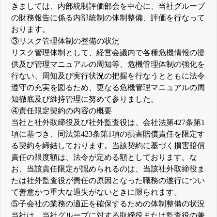
きましては、内部統制評価部会を中心に、当社グループ
の財務報告に係る内部統制の体制整備、評価を行なって
おります。
③リスク管理体制の整備の状況
リスク管理体制として、経営会議内で各種危機情報の提
供及び管理マニュアルの周知等、危機管理体制の強化を
行ない、周知及び実行状況の把握を行なうとともに法令
遵守の充実を図るため、更なる危機管理マニュアルの周
知徹底及び維持管理に努めて参りました。
④責任限定契約の内容の概要
当社と社外取締役及び社外監査役は、会社法第427条第1
項に基づき、同法第423条第1項の損害賠償責任を限定す
る契約を締結しております。当該契約に基づく損害賠償
責任の限度額は、法令が定める額としております。な
お、当該責任限定が認められるのは、当該社外取締役ま
たは社外監査役が責任の原因となった職務の遂行につい
て善意かつ重大な過失がないときに限られます。
⑤子会社の業務の適正を確保するための体制整備の状況
当社は、当社グループに対する取締役または監査役の兼