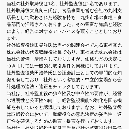
当社の社外取締役は1名、社外監査役は2名であります。
社外取締役大庭良三氏は、食品事業を営む会社の九州支
店長として勤務された経験を持ち、九州市場の食糧・食
品部門で活躍されておりました。その豊富な知識と経験
により、経営に対するアドバイスを頂くこととしており
ます。
社外監査役浅田晃洋氏は当社の関連会社である東福互光
株式会社の代表取締役社長であり、東福互光株式会社は
当社の警備・清掃をしておりますが、価格などの決定に
つきましては一般的な取引条件と同様にしております。
社外監査役柴田浩希氏は公認会計士としての専門的な知
識を有しており、社外という客観的・中立的立場から会
計処理の適法・適正をチェックしております。
当社は、社外監査役の独立性及び中立性の要件が、経営
の透明性と公正性の向上、経営監視機能の強化を図る機
能を有していると認識しております。なお、社外監査役
は取締役会において、取締役会の意思決定の妥当性・適
正性を確保するための助言・提言を行っております。
当社は、社外取締役大庭良三氏及び社外監査役浅田晃洋