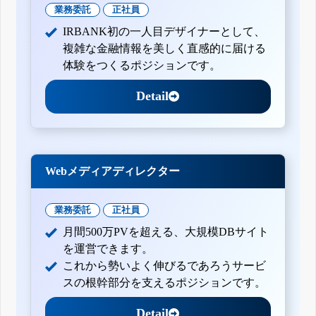
業務委託
正社員
IRBANK初の一人目デザイナーとして、
複雑な金融情報を美しく直感的に届ける
体験をつくるポジションです。
Detail
Webメディアディレクター
業務委託
正社員
月間500万PVを超える、大規模DBサイト
を運営できます。
これから勢いよく伸びるであろうサービ
スの根幹部分を支えるポジションです。
Detail