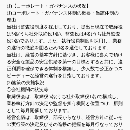
(1)【コーポレート・ガバナンスの状況】
(1)コーポレート・ガバナンス体制の概要・当該体制の
理由
当社は監査役制度を採用しており、提出日現在で取締役
は5名(うち社外取締役1名)、監査役は4名(うち社外監査
役2名)であります。また、執行役員制度を採用し、業務
の遂行の徹底を図るため3名を選任しております。
当社は、経営の基本方針に基づき、お客様に喜んで頂け
る安全な製品の安定供給を第一の目標とすると共に、適
正利潤を確保できる体制を構築し、少人数で公正かつス
ピーディーな経営の遂行を目指しております。
(2)施策の実施状況
①会社機関の状況等
取締役会は、取締役5名(うち社外取締役1名)で構成し、
業務執行方針の決定や監督を担う機関と位置づけ、原則
として毎月開催しております。
経営会議は、取締役、部長からなり、経営方針に従いそ
の実行策の決定及びその進捗の把握を毎月行なっており