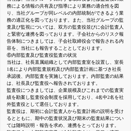
務による情報の共有及び指導により業務の適合性を図
り、当社グループが同レベルの内部統制ができるよう業
務の適正化を図っております。また、当社グループの監
査及び監視については、双方の監査役並びに会計監査人
と緊密な連携を図っております。子会社からのリスク報
告体制につきましては、子会社取締役会で報告される内
容を、当社にも報告することとしております。
⑥内部監査及び監査役監査の状況
当社は、社長直属組織として内部監査室を設置し、室長
1名により内部監査規程及び内部監査計画に基づき社長
承認後、内部監査を実施しております。内部監査の結果
は、社長及び監査役へ報告されております。
監査役につきましては、企業規模及びこれまでの監査実
績を勘案し監査役会制度を採用しており、4名中2名を社
外監査役として選任しております。
監査役は、期初に会計監査人から監査計画の説明を受け
るとともに、期中の監査状況及び期末の監査結果につい
ては随時説明・報告を求め、連携をとっております。