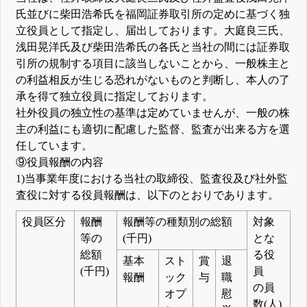
氏並びに柴田浩希氏を福岡証券取引所の定めに基づく独
立役員として指定し、届出しております。大庭良三氏、
浅田晃洋氏及び柴田浩希氏の各氏と当社の間には証券取
引所の規制する項目に該当しないことから、一般株主と
の利益相反が生じる恐れがないものと判断し、本人の了
承を得て独立役員に指定しております。
社外役員の独立性の基準は定めていませんが、一般の株
主の利益にも適切に配慮した監督、監査が出来る方を選
任しています。
⑨役員報酬の内容
1)当事業年度における当社の取締役、監査役及び社外監
査役に対する役員報酬は、以下のとおりであります。
役員区分
報酬
報酬等の種類別の総額
対象
等の
(千円)
とな
総額
る役
基本
スト
賞
退
(千円)
員
報酬
ック
与
職
の員
オプ
慰
数(人)