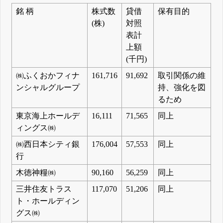
銘 柄
株式数
貸借
保有目的
(株)
対照
表計
上額
(千円)
㈱ふくおかフィナ
161,716
91,692
取引関係の維
ンシャルグループ
持、強化を図
るため
東京海上ホールデ
16,111
71,565
同上
ィングス㈱
㈱西日本シティ銀
176,004
57,553
同上
行
木徳神糧㈱
90,160
56,259
同上
三井住友トラス
117,070
51,206
同上
ト・ホールディン
グス㈱