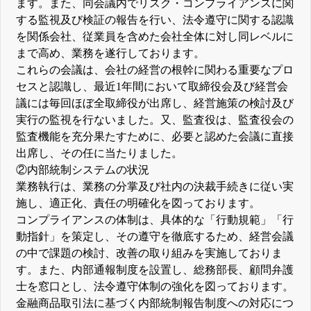
ます。また、同会議内でリスク・コンプライアンスに関
する監視及び検証の報告を行い、法令遵守に関する認識
を関係会社、従業員を含めた会社全体に対し同レベルに
まで高め、業務を遂行しております。
これらの会議は、会社の経営の根幹に関わる重要なプロ
セスと認識し、最近1年間において取締役会及び経営会
議には毎回ほぼ全取締役が出席し、経営施策の検討及び
実行の監視を行ないました。又、監査役は、監査役会の
監査機能を充分果たすために、必要と認めた会議に直接
出席し、その任に当たりました。
②内部統制システムの状況
業務執行は、業務の分掌及び社内の決裁手続きに従い実
施し、適正化、責任の明確化を図っております。
コンプライアンスの体制は、具体的な「行動規範」「行
動指針」を策定し、その遵守を徹底するため、経営会議
の中で課題の検討、改善の取り組みを実施しておりま
す。また、内部通報制度を設置し、総務部長、顧問弁護
士を窓口とし、法令遵守体制の強化を図っております。
金融商品取引法に基づく内部統制報告制度への対応につ