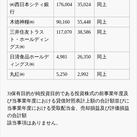
㈱西日本シティ銀
176,004
35,024
同上
行
木徳神糧㈱
90,160
55,448
同上
三井住友トラス
117,070
38,586
同上
ト・ホールディン
グス㈱
日清食品ホールデ
4,981
26,350
同上
ィングス㈱
丸紅㈱
5,250
2,992
同上
3)保有目的が純投資目的である投資株式の前事業年度及
び当事業年度における貸借対照表計上額の合計額並びに
当事業年度における受取配当金、売却損益及び評価損益
の合計額
該当事項はありません。