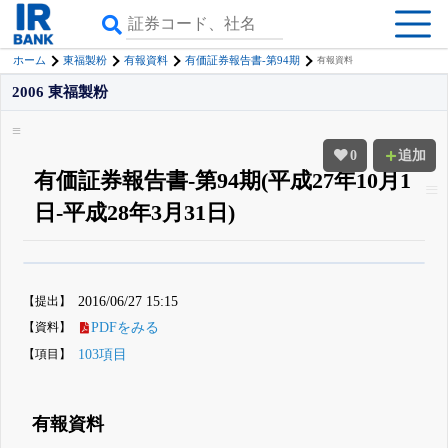
ホーム
東福製粉
有報資料
有価証券報告書-第94期
有報資料
2006 東福製粉
0
追加
有価証券報告書-第94期(平成27年10月1
日-平成28年3月31日)
β版IRBANKでは、
8月24日まで完全無料
四半期業績・決算の進捗
がさらに
詳しく見られる
無料でβ版をはじめる
【提出】
2016/06/27 15:15
登録すると永久30%OFFと米株版の先行利用も付きます
【資料】
PDFをみる
【項目】
103項目
有報資料