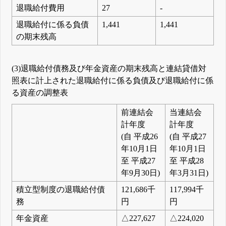
退職給付費用
27
-
退職給付に係る負債
1,441
1,441
の期末残高
(3)退職給付債務及び年金資産の期末残高と連結貸借対
照表に計上された退職給付に係る負債及び退職給付に係
る資産の調整表
前連結会
当連結会
計年度
計年度
(自 平成26
(自 平成27
年10月1日
年10月1日
至 平成27
至 平成28
年9月30日)
年3月31日)
積立型制度の退職給付債
121,686千
117,994千
務
円
円
年金資産
△227,627
△224,020