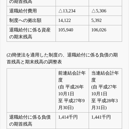
の期首残高
退職給付費用
△13,234
△5,306
制度への拠出額
14,122
5,392
退職給付に係る資産
105,940
106,026
の期末残高
(2)簡便法を適用した制度の、退職給付に係る負債の期
首残高と期末残高の調整表
前連結会計年
当連結会計年
度
度
(自 平成26年
(自 平成27年
10月1日
10月1日
至 平成27年9
至 平成28年3
月30日)
月31日)
退職給付に係る負債
1,414千円
1,441千円
の期首残高