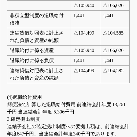
△105,940
△106,026
非積立型制度の退職給付
1,441
1,441
債務
連結貸借対照表に計上さ
△104,499
△104,585
れた負債と資産の純額
退職給付に係る資産
△105,940
△106,026
退職給付に係る負債
1,441
1,441
連結貸借対照表に計上さ
△104,499
△104,585
れた負債と資産の純額
(4)退職給付費用
簡便法で計算した退職給付費用 前連結会計年度 13,261
千円 当連結会計年度 5,306千円
3.確定拠出制度
連結子会社の確定拠出制度への要拠出額は、前連結会計
年度647千円、当連結会計年度340千円であります。