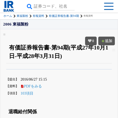
ホーム
東福製粉
有報資料
有価証券報告書-第94期
有報資料
2006 東福製粉
0
追加
有価証券報告書-第94期(平成27年10月1
日-平成28年3月31日)
β版IRBANKでは、
8月24日まで完全無料
四半期業績・決算の進捗
がさらに
詳しく見られる
無料でβ版をはじめる
【提出】
2016/06/27 15:15
登録すると永久30%OFFと米株版の先行利用も付きます
【資料】
PDFをみる
【項目】
103項目
退職給付関係