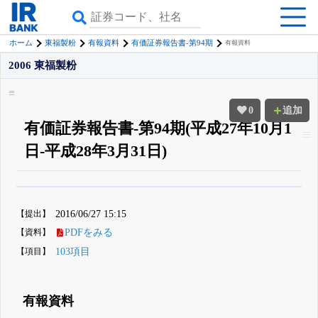
ホーム
東福製粉
有報資料
有価証券報告書-第94期
有報資料
2006 東福製粉
0
追加
有価証券報告書-第94期(平成27年10月1
日-平成28年3月31日)
β版IRBANKでは、
8月24日まで完全無料
四半期業績・決算の進捗
がさらに
詳しく見られる
無料でβ版をはじめる
【提出】
2016/06/27 15:15
登録すると永久30%OFFと米株版の先行利用も付きます
【資料】
PDFをみる
【項目】
103項目
有報資料