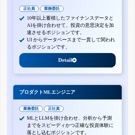
正社員
業務委託
10年以上蓄積したファイナンスデータと
AIを掛け合わせて、投資の意思決定を加
速させるポジションです。
UI からデータベースまで一貫して関われ
るポジションです。
Detail
プロダクトMLエンジニア
業務委託
正社員
MLとLLMを掛け合わせ、分析から予測
までをスピーディかつ正確な投資体験に
落とし込むポジションです。