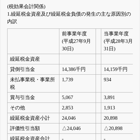
(税効果会計関係)
1.繰延税金資産及び繰延税金負債の発生の主な原因別の
内訳
前事業年度
当事業年度
(平成27年9月
(平成28年3月
30日)
31日)
繰延税金資産
貸倒引当金
14,386千円
14,159千円
未払事業税・事業所
1,739
934
税
賞与引当金
5,067
3,891
その他
2,853
1,913
繰延税金資産小計
24,046
20,898
評価性引当額
△24,046
△20,898
繰延税金資産合計
-
-