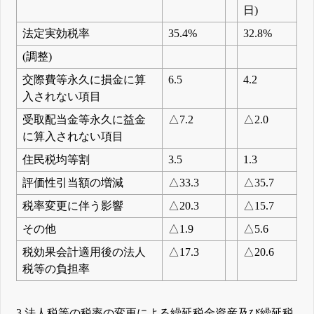
日)
法定実効税率
35.4%
32.8%
(調整)
交際費等永久に損金に算
6.5
4.2
入されない項目
受取配当金等永久に益金
△7.2
△2.0
に算入されない項目
住民税均等割
3.5
1.3
評価性引当額の増減
△33.3
△35.7
税率変更に伴う影響
△20.3
△15.7
その他
△1.9
△5.6
税効果会計適用後の法人
△17.3
△20.6
税等の負担率
3.法人税等の税率の変更による繰延税金資産及び繰延税