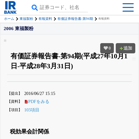
ホーム
東福製粉
有報資料
有価証券報告書-第94期
有報資料
2006 東福製粉
0
追加
有価証券報告書-第94期(平成27年10月1
日-平成28年3月31日)
β版IRBANKでは、
8月24日まで完全無料
四半期業績・決算の進捗
がさらに
詳しく見られる
無料でβ版をはじめる
【提出】
2016/06/27 15:15
登録すると永久30%OFFと米株版の先行利用も付きます
【資料】
PDFをみる
【項目】
103項目
税効果会計関係