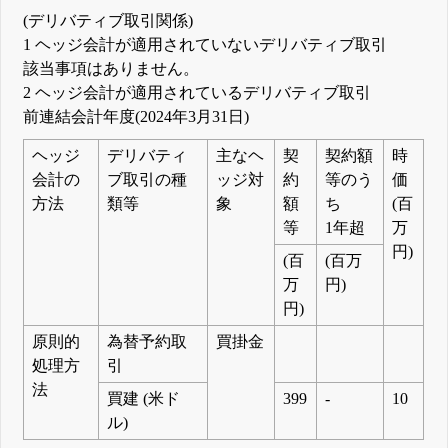
(デリバティブ取引関係)
1 ヘッジ会計が適用されていないデリバティブ取引
該当事項はありません。
2 ヘッジ会計が適用されているデリバティブ取引
前連結会計年度(2024年3月31日)
ヘッジ
デリバティ
主なヘ
契
契約額
時
会計の
ブ取引の種
ッジ対
約
等のう
価
方法
類等
象
額
ち
(百
等
1年超
万
円)
(百
(百万
万
円)
円)
原則的
為替予約取
買掛金
処理方
引
法
買建 (米ド
399
-
10
ル)