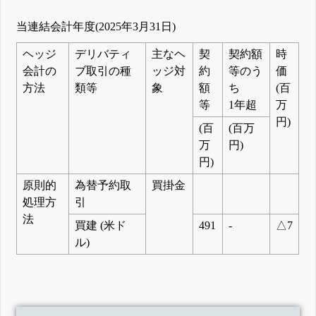
当連結会計年度(2025年3月31日)
ヘッジ
デリバティ
主なヘ
契
契約額
時
会計の
ブ取引の種
ッジ対
約
等のう
価
方法
類等
象
額
ち
(百
等
1年超
万
円)
(百
(百万
万
円)
円)
原則的
為替予約取
買掛金
処理方
引
法
買建 (米ド
491
-
△7
ル)