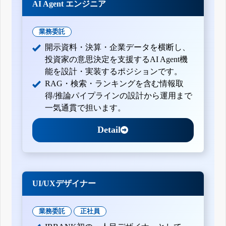
AI Agent エンジニア
業務委託
開示資料・決算・企業データを横断し、
投資家の意思決定を支援するAI Agent機
能を設計・実装するポジションです。
RAG・検索・ランキングを含む情報取
得/推論パイプラインの設計から運用まで
一気通貫で担います。
Detail
UI/UXデザイナー
業務委託
正社員