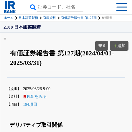
ホーム
日本甜菜製糖
有報資料
有価証券報告書-第127期
有報資料
2108 日本甜菜製糖
0
追加
有価証券報告書-第127期(2024/04/01-
2025/03/31)
β版IRBANKでは、
8月24日まで完全無料
四半期業績・決算の進捗
がさらに
詳しく見られる
無料でβ版をはじめる
【提出】
2025/06/26 9:00
登録すると永久30%OFFと米株版の先行利用も付きます
【資料】
PDFをみる
【項目】
194項目
デリバティブ取引関係