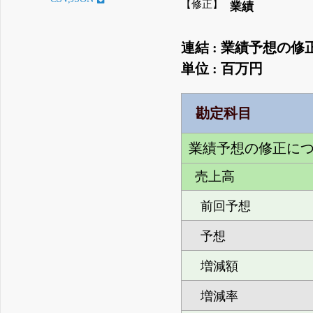
【修正】
業績
連結 : 業績予想の修
単位 : 百万円
勘定科目
業績予想の修正に
売上高
前回予想
予想
増減額
増減率