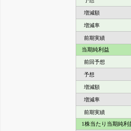
予想
増減額
増減率
前期実績
当期純利益
前回予想
予想
増減額
増減率
前期実績
1株当たり当期純利