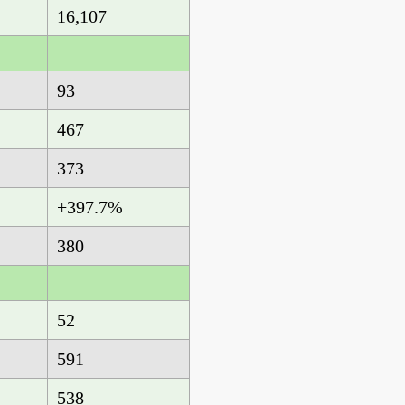
16,107
93
467
373
+397.7%
380
52
591
538