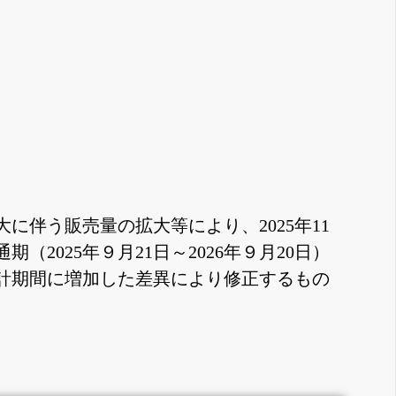
に伴う販売量の拡大等により、2025年11
2025年９月21日～2026年９月20日）
累計期間に増加した差異により修正するもの