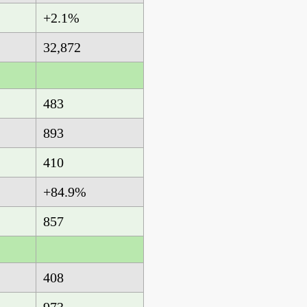
+2.1%
32,872
483
893
410
+84.9%
857
408