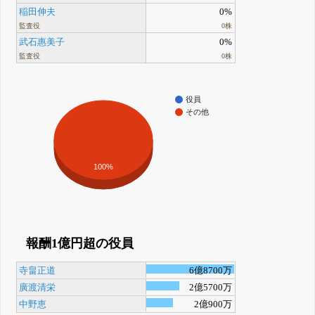
稲田伸夫
0%
監査役
0株
武石惠美子
0%
監査役
0株
役員
その他
100%
報酬1億円超の役員
寺畠正道
6億8700万
廣渡清栄
2億5700万
中野恵
2億900万