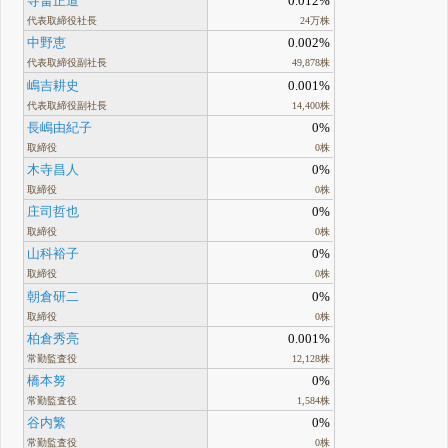
寺畠正道
0.012%
代表取締役社長
24万株
中野恵
0.002%
代表取締役副社長
49,878株
嶋吉耕史
0.001%
代表取締役副社長
14,400株
長嶋由紀子
0%
取締役
0株
木寺昌人
0%
取締役
0株
庄司哲也
0%
取締役
0株
山科裕子
0%
取締役
0株
朝倉研二
0%
取締役
0株
柏倉秀亮
0.001%
常勤監査役
12,128株
橋本努
0%
常勤監査役
1,584株
谷内繁
0%
常勤監査役
0株