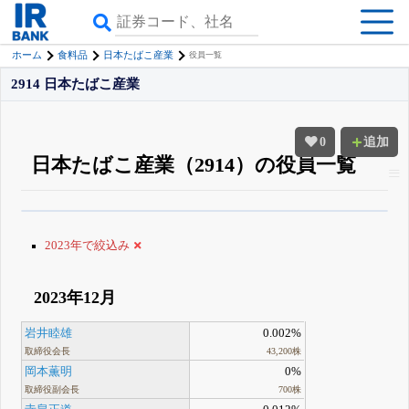
ホーム
食料品
日本たばこ産業
役員一覧
2914 日本たばこ産業
0
追加
日本たばこ産業（2914）の役員一覧
β版IRBANKでは、
8月24日まで完全無料
役員の兼任・大株主
がさらに詳し
く追える
無料でβ版をはじめる
2023年で絞込み
登録すると永久30%OFFと米株版の先行利用も付きます
2023年12月
岩井睦雄
0.002%
取締役会長
43,200株
岡本薫明
0%
取締役副会長
700株