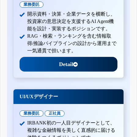
業務委託
開示資料・決算・企業データを横断し、
投資家の意思決定を支援するAI Agent機
能を設計・実装するポジションです。
RAG・検索・ランキングを含む情報取
得/推論パイプラインの設計から運用まで
一気通貫で担います。
Detail
UI/UXデザイナー
業務委託
正社員
IRBANK初の一人目デザイナーとして、
複雑な金融情報を美しく直感的に届ける