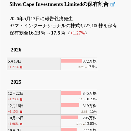
SilverCape Investments Limitedの保有割合
2026年5月13日に報告義務発生
ヤマトインターナショナルの株式3,727,100株を保有
16.23%→17.5%
保有割合
（
+1.27%
）
2026
5月13日
372万株
17.5
+1.27%
16.23→
%
2025
12月22日
345万株
16.23
+1.23%
15→
%
12月16日
319万株
15
+1.15%
13.85→
%
10月15日
295万株
13.85
+1.06%
12.79→
%
10月2日
272万株