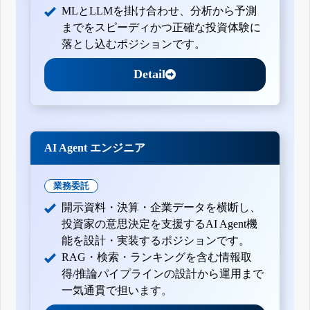
MLとLLMを掛け合わせ、分析から予測
までをスピーディかつ正確な投資体験に
落とし込むポジションです。
Detail
AI Agent エンジニア
業務委託
開示資料・決算・企業データを横断し、
投資家の意思決定を支援するAI Agent機
能を設計・実装するポジションです。
RAG・検索・ランキングを含む情報取
得/推論パイプラインの設計から運用まで
一気通貫で担います。