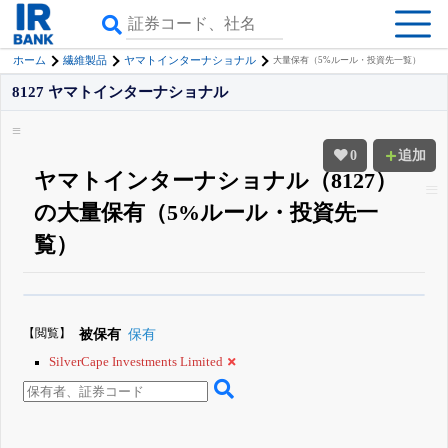
ホーム
繊維製品
ヤマトインターナショナル
大量保有（5%ルール・投資先一覧）
8127 ヤマトインターナショナル
0
追加
ヤマトインターナショナル（8127）
の大量保有（5%ルール・投資先一
覧）
β版IRBANKでは、
8月24日まで完全無料
大量保有・アクティビスト
がさら
に詳しく分かる
無料でβ版をはじめる
【閲覧】
被保有
保有
登録すると永久30%OFFと米株版の先行利用も付きます
SilverCape Investments Limited