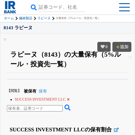
ホーム
繊維製品
ラピーヌ
大量保有（5%ルール・投資先一覧）
8143 ラピーヌ
0
追加
ラピーヌ（8143）の大量保有（5%ル
ール・投資先一覧）
β版IRBANKでは、
8月24日まで完全無料
大量保有・アクティビスト
がさら
に詳しく分かる
無料でβ版をはじめる
【閲覧】
被保有
保有
登録すると永久30%OFFと米株版の先行利用も付きます
SUCCESS INVESTMENT LLC
SUCCESS INVESTMENT LLCの保有割合