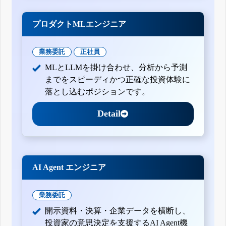
プロダクトMLエンジニア
業務委託
正社員
MLとLLMを掛け合わせ、分析から予測
までをスピーディかつ正確な投資体験に
落とし込むポジションです。
Detail
AI Agent エンジニア
業務委託
開示資料・決算・企業データを横断し、
投資家の意思決定を支援するAI Agent機