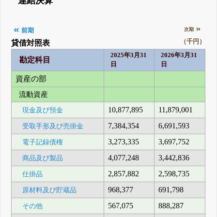
連結決算
次期
前期
（千円）
貸借対照表
2025年3月31
2026年3月31
勘定科目
日
日
資産の部
流動資産
10,877,895
11,879,001
現金及び預金
7,384,354
6,691,593
受取手形及び売掛金
3,273,335
3,697,752
電子記録債権
4,077,248
3,442,836
商品及び製品
2,857,882
2,598,735
仕掛品
968,377
691,798
原材料及び貯蔵品
567,075
888,287
その他