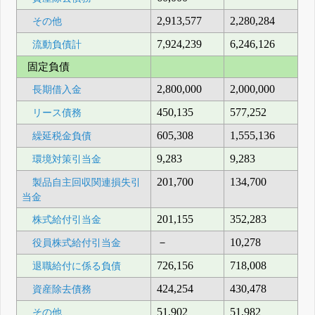
2,913,577
2,280,284
その他
7,924,239
6,246,126
流動負債計
固定負債
2,800,000
2,000,000
長期借入金
450,135
577,252
リース債務
605,308
1,555,136
繰延税金負債
9,283
9,283
環境対策引当金
201,700
134,700
製品自主回収関連損失引
当金
201,155
352,283
株式給付引当金
－
10,278
役員株式給付引当金
726,156
718,008
退職給付に係る負債
424,254
430,478
資産除去債務
51,902
51,982
その他