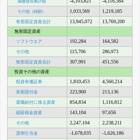
-4,103,821
-4,116,584
減価償却累計額
1,033,569
1,219,185
その他（純額）
13,945,072
13,769,200
有形固定資産合計
無形固定資産
192,284
164,582
ソフトウエア
115,706
286,973
その他
307,991
451,556
無形固定資産合計
投資その他の資産
1,810,453
4,560,214
投資有価証券
223,900
213,136
長期貸付金
854,834
1,116,812
退職給付に係る資産
143,104
97,656
繰延税金資産
2,247,104
2,238,211
その他
-1,678,035
-1,626,186
貸倒引当金