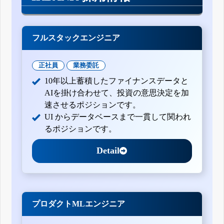
平成27年3月期第2四半期決算短信〔日本基準〕(連結)
(訂正・数値データ訂正)「平成27年3月期第1四半期決算短信
〔日本基準〕(連結)」の一部訂正について
平成27年3月期第1四半期決算短信〔日本基準〕(連結)
フルスタックエンジニア
平成26年3月期決算短信〔日本基準〕(連結)
(数値データ訂正)「平成26年3月期期末配当予想の修正(増
配)に関するお知らせ」におけるXBRLデータの一部訂正に
正社員
業務委託
ついて
10年以上蓄積したファイナンスデータと
平成26年3月期期末配当予想の修正(増配)に関するお知らせ
AIを掛け合わせて、投資の意思決定を加
平成26年3月期第3四半期決算短信〔日本基準〕(連結)
平成26年3月期第2四半期決算短信〔日本基準〕(連結)
速させるポジションです。
UI からデータベースまで一貫して関われ
るポジションです。
Detail
プロダクトMLエンジニア