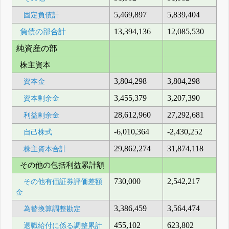
5,469,897
5,839,404
固定負債計
負債の部合計
13,394,136
12,085,530
純資産の部
株主資本
3,804,298
3,804,298
資本金
3,455,379
3,207,390
資本剰余金
28,612,960
27,292,681
利益剰余金
-6,010,364
-2,430,252
自己株式
29,862,274
31,874,118
株主資本合計
その他の包括利益累計額
730,000
2,542,217
その他有価証券評価差額
金
3,386,459
3,564,474
為替換算調整勘定
455,102
623,802
退職給付に係る調整累計