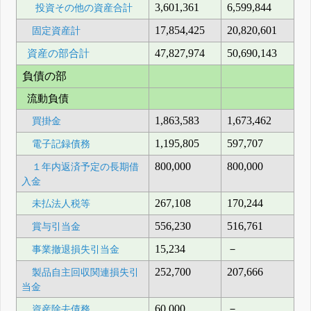
3,601,361
6,599,844
投資その他の資産合計
17,854,425
20,820,601
固定資産計
資産の部合計
47,827,974
50,690,143
負債の部
流動負債
1,863,583
1,673,462
買掛金
1,195,805
597,707
電子記録債務
800,000
800,000
１年内返済予定の長期借
入金
267,108
170,244
未払法人税等
556,230
516,761
賞与引当金
15,234
－
事業撤退損失引当金
252,700
207,666
製品自主回収関連損失引
当金
60,000
－
資産除去債務