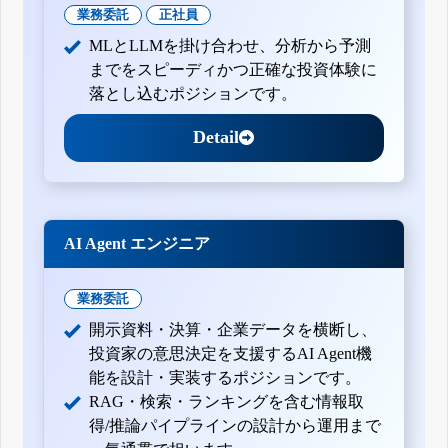
業務委託
正社員
MLとLLMを掛け合わせ、分析から予測
までをスピーディかつ正確な投資体験に
落とし込むポジションです。
Detail
AI Agent エンジニア
業務委託
開示資料・決算・企業データを横断し、
投資家の意思決定を支援するAI Agent機
能を設計・実装するポジションです。
RAG・検索・ランキングを含む情報取
得/推論パイプラインの設計から運用まで