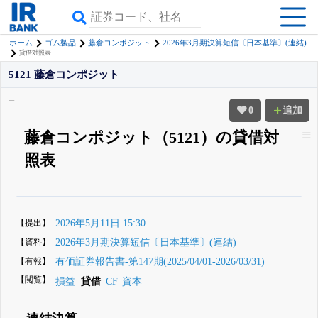
ホーム
ゴム製品
藤倉コンポジット
2026年3月期決算短信〔日本基準〕(連結)
貸借対照表
5121 藤倉コンポジット
0
追加
藤倉コンポジット（5121）の貸借対
照表
β版IRBANKでは、
8月24日まで完全無料
四半期業績・決算の進捗
がさらに
詳しく見られる
無料でβ版をはじめる
【提出】
2026年5月11日 15:30
登録すると永久30%OFFと米株版の先行利用も付きます
【資料】
2026年3月期決算短信〔日本基準〕(連結)
【有報】
有価証券報告書-第147期(2025/04/01-2026/03/31)
【閲覧】
損益
貸借
CF
資本