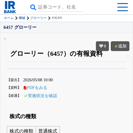
ホーム
機械
グローリー
有報資料
6457 グローリー
0
追加
グローリー（6457）の有報資料
β版IRBANKでは、
8月24日まで完全無料
四半期業績・決算の進捗
がさらに
詳しく見られる
無料でβ版をはじめる
【提出】
2026/05/08 10:00
登録すると永久30%OFFと米株版の先行利用も付きます
【資料】
PDFをみる
【経過】
実施状況を確認
株式の種類
株式の種類
普通株式