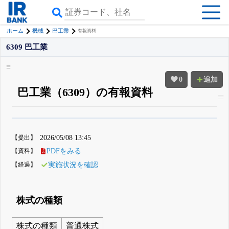
ホーム
機械
巴工業
有報資料
6309 巴工業
0
追加
巴工業（6309）の有報資料
β版IRBANKでは、
8月24日まで完全無料
四半期業績・決算の進捗
がさらに
詳しく見られる
無料でβ版をはじめる
【提出】
2026/05/08 13:45
登録すると永久30%OFFと米株版の先行利用も付きます
【資料】
PDFをみる
【経過】
実施状況を確認
株式の種類
株式の種類
普通株式