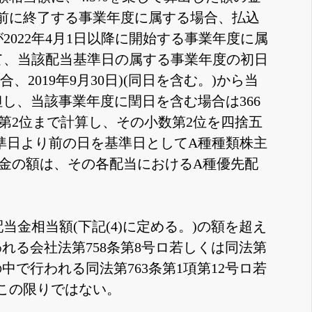
日以前に終了する事業年度に属する場合、払込
2022年4月1日以降に開始する事業年度に属
て、当該配当基準日の属する事業年度の初日
2019年9月30日)(同日を含む。)から当
但し、当該事業年度に閏日を含む場合は366
第2位まで計算し、その小数第2位を四捨五
準日より前の日を基準日としてA種種類株主
金の額は、その各配当におけるA種優先配
金相当額(下記(4)に定める。)の額を超え
る会社法第758条第8号ロ若しくは同法第
中で行われる同法第763条第1項第12号ロ若
はこの限りではない。