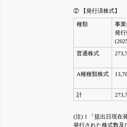
② 【発行済株式】
種類
事業
発行
(20
普通株式
273,
A種種類株式
13,7
計
273,
(注) 1 「提出日
発行された株式数及