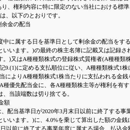
であり、権利内容に特に限定のない当社における標
容は、以下のとおりです。
剰余金の配当
度中に属する日を基準日として剰余金の配当をする
といいます。)の最終の株主名簿に記載又は記録され
す。)又はA種種類株式の登録株式質権者(A種種類
記9.(1)に定める支払順位に従い、A種種類株式1
配当によりA種種類株式1株当たりに支払われる金
、A種優先配当金に、各A種種類株主等が権利を有す
は、当該端数は切り捨てる。
の金額
配当基準日が2020年3月末日以前に終了する事業年度
いいます。)に、4.0%を乗じて算出した額の金銭に
月末日以前に終了する事業年度に属する場合、払込金