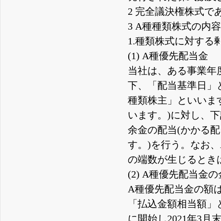
2 完全議決権株式
3 A種種類株式の内
1.種類株式に対する
(1) A種優先配当金
当社は、ある事業年
下、「配当基準日」
種類株主」といいま
います。)に対し、下
余金の配当(かかる
す。)を行う。なお
の端数が生じるとき
(2) A種優先配当金
A種優先配当金の額は、
「払込金額相当額」と
に開始し2021年3