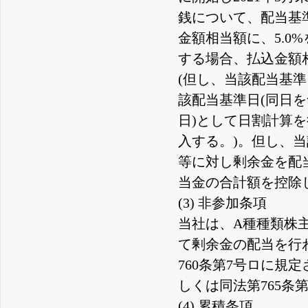
銭について、配当基準
金額相当額に、5.0
する場合、払込金額
(但し、当該配当基準日
該配当基準日(同日を
日)として日割計算
入する。)。但し、
等に対し剰余金を配
当金の合計額を控除
(3) 非参加条項
当社は、A種種類株主
て剰余金の配当を行
760条第7号ロに規
しくは同法第765条
(4) 累積条項