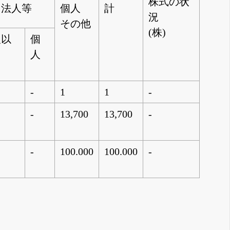
株式の状
国法人等
個人
計
況
その他
(株)
人以
個
人
-
1
1
-
-
13,700
13,700
-
-
100.000
100.000
-