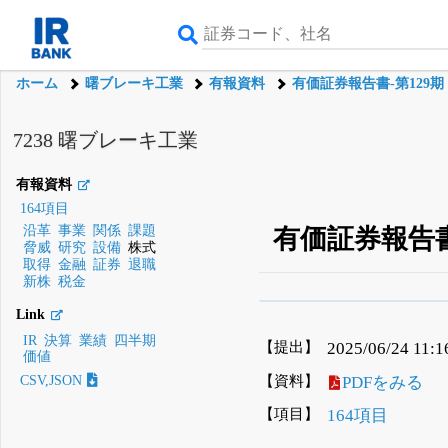
ホーム
曙ブレーキ工業
有報資料
有価証券報告書-第129期
7238 曙ブレーキ工業
有報資料
164項目
沿革
事業
関係
課題
有価証券報告書-第1
脅威
研究
設備
株式
取得
金融
証券
退職
新株
税金
β版IRBANKでは、
8月
Link
IR
決算
業績
四半期
無料
【提出】
2025/06/24 11:1
価値
登録すると永久30%
【資料】
PDFをみる
CSV,JSON
【項目】
164項目