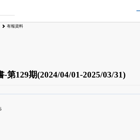
有報資料
29期(2024/04/01-2025/03/31)
四半期業績・決算の進捗
がさらに詳しく見られる
24日まで完全無料
でβ版をはじめる
6
OFFと米株版の先行利用も付きます