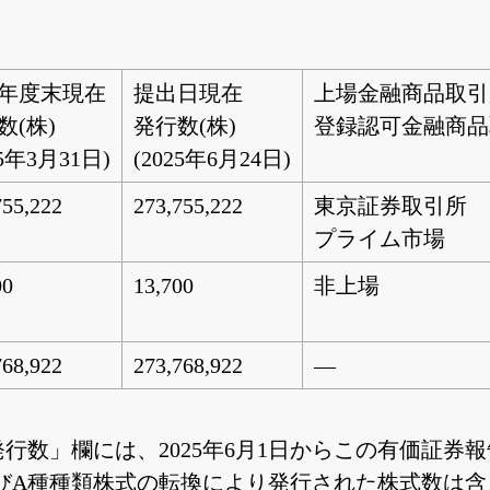
年度末現在
提出日現在
上場金融商品取引
数(株)
発行数(株)
登録認可金融商品
25年3月31日)
(2025年6月24日)
755,222
273,755,222
東京証券取引所
プライム市場
00
13,700
非上場
768,922
273,768,922
―
現在発行数」欄には、2025年6月1日からこの有価
びA種種類株式の転換により発行された株式数は含