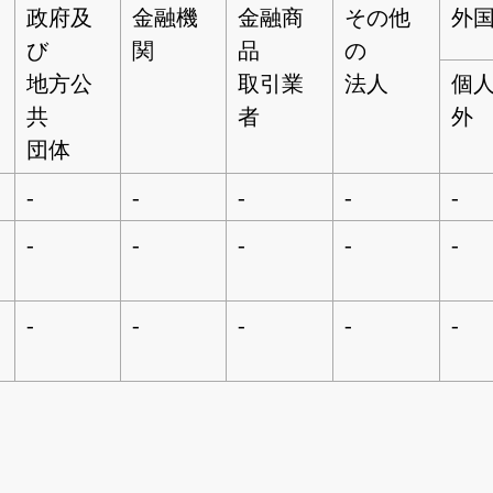
政府及
金融機
金融商
その他
外
び
関
品
の
地方公
取引業
法人
個
共
者
外
団体
-
-
-
-
-
-
-
-
-
-
-
-
-
-
-