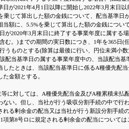
日が2021年4月1日以降に開始し2022年3月末
%を乗じて算出した額の金銭について、配当基準日が
相当額に、5.5%を乗じて算出した額の金銭につい
が2020年3月末日に終了する事業年度に属する場合、
含む。)までの期間の実日数につき、1年を365日(
を行うものとする(除算は最後に行い、円位未満小数
当該配当基準日の属する事業年度中の、当該配当基
当したときは、当該配当基準日に係るA種優先配当
した金額とする。
等に対しては、A種優先配当金及びA種累積未払配当
わない。但し、当社が行う吸収分割手続の中で行われ
定される剰余金の配当又は当社が行う新設分割手続の
第1項第8号ロに規定される剰余金の配当について