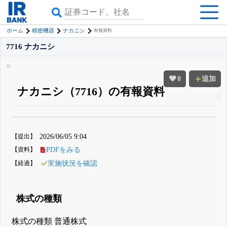
ホーム
精密機器
ナカニシ
有報資料
7716 ナカニシ
0
追加
ナカニシ（7716）の有報資料
β版IRBANKでは、
8月24日まで完全無料
四半期業績・決算の進捗
がさらに
詳しく見られる
無料でβ版をはじめる
【提出】
2026/06/05 9:04
登録すると永久30%OFFと米株版の先行利用も付きます
【資料】
PDFをみる
【経過】
実施状況を確認
株式の種類
株式の種類 普通株式