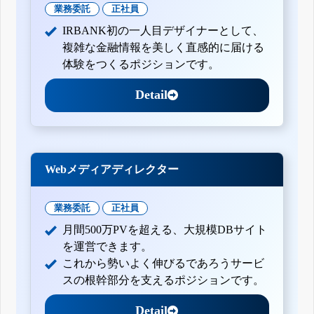
業務委託
正社員
IRBANK初の一人目デザイナーとして、
複雑な金融情報を美しく直感的に届ける
体験をつくるポジションです。
Detail
Webメディアディレクター
業務委託
正社員
月間500万PVを超える、大規模DBサイト
を運営できます。
これから勢いよく伸びるであろうサービ
スの根幹部分を支えるポジションです。
Detail