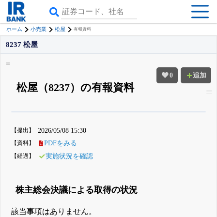
ホーム
小売業
松屋
有報資料
8237 松屋
0
追加
松屋（8237）の有報資料
β版IRBANKでは、
8月24日まで完全無料
四半期業績・決算の進捗
がさらに
詳しく見られる
無料でβ版をはじめる
【提出】
2026/05/08 15:30
登録すると永久30%OFFと米株版の先行利用も付きます
【資料】
PDFをみる
【経過】
実施状況を確認
株主総会決議による取得の状況
該当事項はありません。