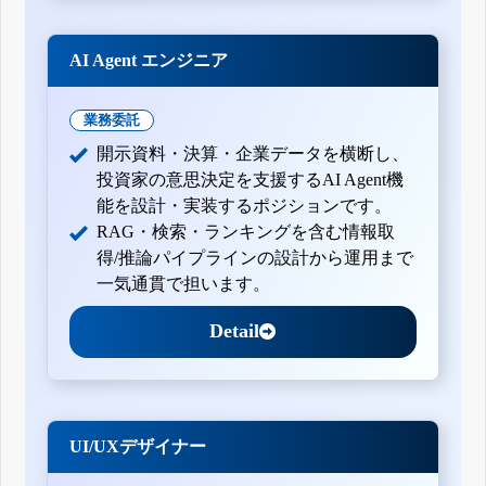
AI Agent エンジニア
業務委託
開示資料・決算・企業データを横断し、
投資家の意思決定を支援するAI Agent機
能を設計・実装するポジションです。
RAG・検索・ランキングを含む情報取
得/推論パイプラインの設計から運用まで
一気通貫で担います。
Detail
UI/UXデザイナー