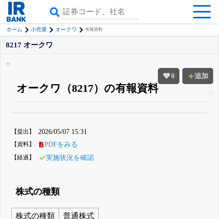
ホーム
小売業
オークワ
有報資料
8217 オークワ
0
追加
オークワ（8217）の有報資料
β版IRBANKでは、
8月24日まで完全無料
四半期業績・決算の進捗
がさらに
詳しく見られる
無料でβ版をはじめる
【提出】
2026/05/07 15:31
登録すると永久30%OFFと米株版の先行利用も付きます
【資料】
PDFをみる
【経過】
実施状況を確認
株式の種類
株式の種類
普通株式