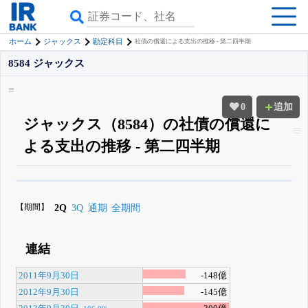
ホーム
ジャックス
勘定科目
社債の償還による支出の推移 - 第二四半期
8584 ジャックス
0
追加
ジャックス（8584）の社債の償還に
よる支出の推移 - 第二四半期
β版IRBANKでは、
8月24日まで完全無料
四半期業績・決算の進捗
がさらに
詳しく見られる
無料でβ版をはじめる
【期間】
2Q
3Q
通期
全期間
登録すると永久30%OFFと米株版の先行利用も付きます
連結
2011年9月30日
-148億
2012年9月30日
-145億