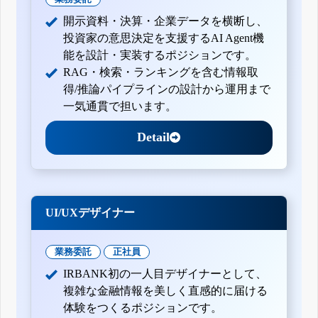
開示資料・決算・企業データを横断し、
投資家の意思決定を支援するAI Agent機
能を設計・実装するポジションです。
RAG・検索・ランキングを含む情報取
得/推論パイプラインの設計から運用まで
一気通貫で担います。
Detail
UI/UXデザイナー
業務委託
正社員
IRBANK初の一人目デザイナーとして、
複雑な金融情報を美しく直感的に届ける
体験をつくるポジションです。