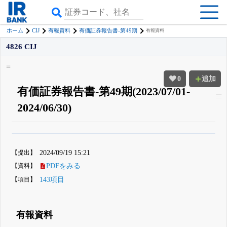
CIJ
ホーム
有報資料
有価証券報告書-第49期
有報資料
4826 CIJ
0
追加
有価証券報告書-第49期(2023/07/01-
2024/06/30)
β版IRBANKでは、
8月24日まで完全無料
四半期業績・決算の進捗
がさらに
詳しく見られる
無料でβ版をはじめる
【提出】
2024/09/19 15:21
登録すると永久30%OFFと米株版の先行利用も付きます
【資料】
PDFをみる
【項目】
143項目
有報資料