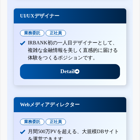
UI/UXデザイナー
業務委託
正社員
IRBANK初の一人目デザイナーとして、
複雑な金融情報を美しく直感的に届ける
体験をつくるポジションです。
Detail
Webメディアディレクター
業務委託
正社員
月間500万PVを超える、大規模DBサイト
を運営できます。