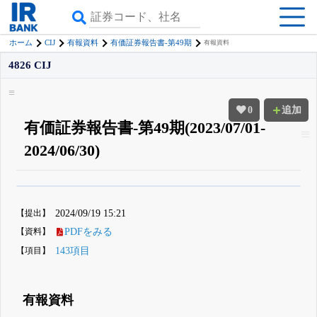
CIJ
ホーム
有報資料
有価証券報告書-第49期
有報資料
4826 CIJ
0
追加
有価証券報告書-第49期(2023/07/01-
2024/06/30)
β版IRBANKでは、
8月24日まで完全無料
四半期業績・決算の進捗
がさらに
詳しく見られる
無料でβ版をはじめる
【提出】
2024/09/19 15:21
登録すると永久30%OFFと米株版の先行利用も付きます
【資料】
PDFをみる
【項目】
143項目
有報資料