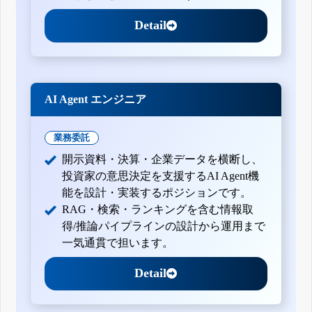
Detail
AI Agent エンジニア
業務委託
開示資料・決算・企業データを横断し、
投資家の意思決定を支援するAI Agent機
能を設計・実装するポジションです。
RAG・検索・ランキングを含む情報取
得/推論パイプラインの設計から運用まで
一気通貫で担います。
Detail