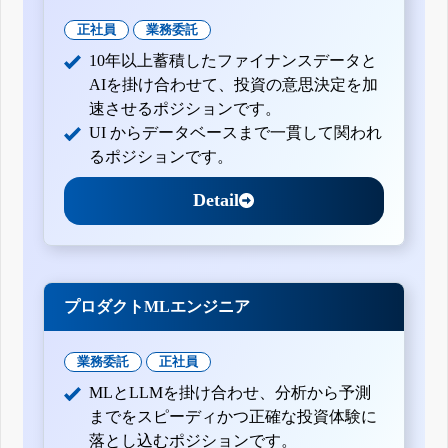
正社員
業務委託
10年以上蓄積したファイナンスデータと
AIを掛け合わせて、投資の意思決定を加
速させるポジションです。
UI からデータベースまで一貫して関われ
るポジションです。
Detail
プロダクトMLエンジニア
業務委託
正社員
MLとLLMを掛け合わせ、分析から予測
までをスピーディかつ正確な投資体験に
落とし込むポジションです。