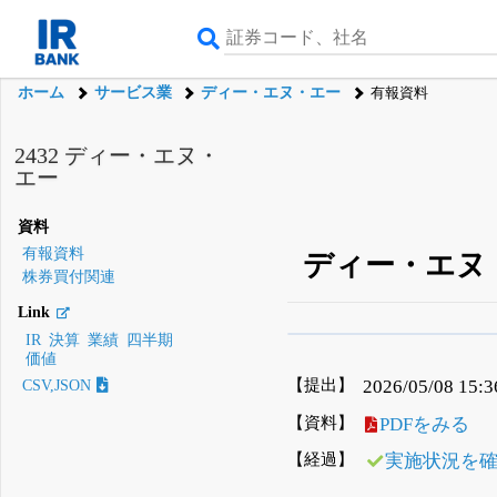
ホーム
サービス業
ディー・エヌ・エー
有報資料
2432 ディー・エヌ・
エー
資料
有報資料
ディー・エヌ・
株券買付関連
Link
IR
決算
業績
四半期
β版IRBANKでは、
8月
価値
無料
【提出】
2026/05/08 15:3
CSV,JSON
登録すると永久30%
【資料】
PDFをみる
【経過】
実施状況を