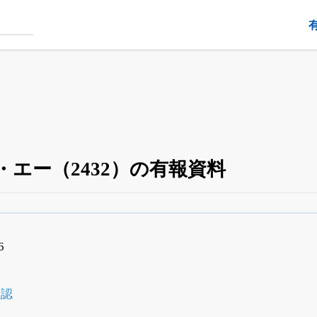
エー（2432）の有報資料
四半期業績・決算の進捗
がさらに詳しく見られる
24日まで完全無料
でβ版をはじめる
6
OFFと米株版の先行利用も付きます
確認