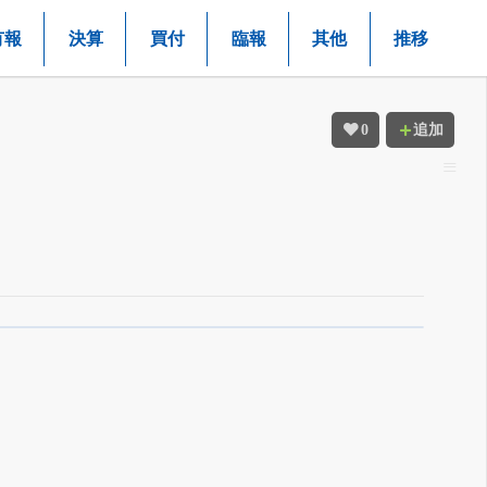
有報
決算
買付
臨報
其他
推移
0
追加