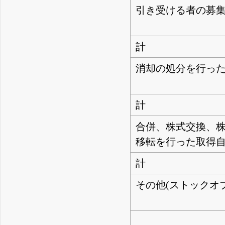
引き受ける者の募
計
消却の処分を行っ
計
合併、株式交換、
移転を行った取得
計
その他(ストックオ