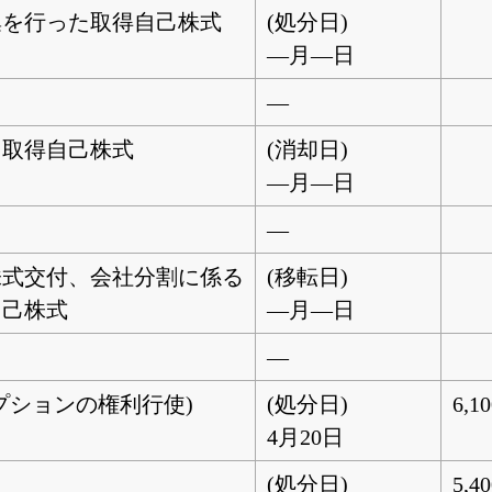
集を行った取得自己株式
(処分日)
―月―日
―
た取得自己株式
(消却日)
―月―日
―
株式交付、会社分割に係る
(移転日)
自己株式
―月―日
―
プションの権利行使)
(処分日)
6,1
4月20日
(処分日)
5,4