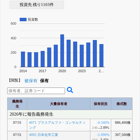
投資先 残り1103件
投資数
600
400
200
0
2014
2017
2020
2023
2…
【閲覧】
被保有
保有
義務発
大量保有者
保有状況
株式数
生
2026年に報告義務発生
07/31
4071 プラスアルファ・コンサルティ
-0.340%
886,400株
ング
2.09
2.43→
%
07/31
4092 日本化学工業
-1.090%
307,500株
3.45