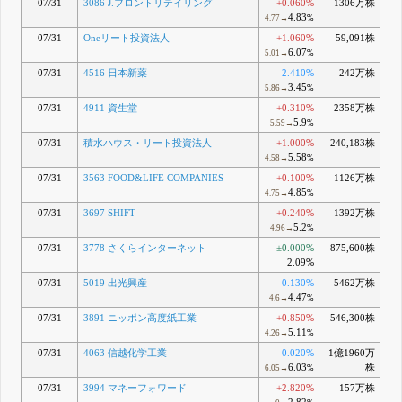
07/31
3086 J.フロントリテイリング
+0.060%
1306万株
4.83
4.77→
%
07/31
Oneリート投資法人
+1.060%
59,091株
6.07
5.01→
%
07/31
4516 日本新薬
-2.410%
242万株
3.45
5.86→
%
07/31
4911 資生堂
+0.310%
2358万株
5.9
5.59→
%
07/31
積水ハウス・リート投資法人
+1.000%
240,183株
5.58
4.58→
%
07/31
3563 FOOD&LIFE COMPANIES
+0.100%
1126万株
4.85
4.75→
%
07/31
3697 SHIFT
+0.240%
1392万株
5.2
4.96→
%
07/31
3778 さくらインターネット
±0.000%
875,600株
2.09%
07/31
5019 出光興産
-0.130%
5462万株
4.47
4.6→
%
07/31
3891 ニッポン高度紙工業
+0.850%
546,300株
5.11
4.26→
%
07/31
4063 信越化学工業
-0.020%
1億1960万
6.03
株
6.05→
%
07/31
3994 マネーフォワード
+2.820%
157万株