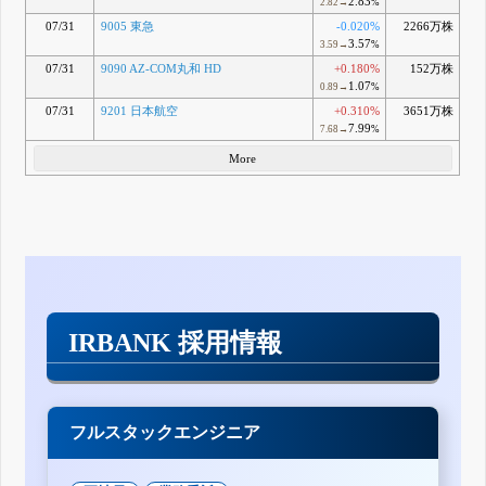
2.83
2.82→
%
07/31
9005 東急
-0.020%
2266万株
3.57
3.59→
%
07/31
9090 AZ-COM丸和 HD
+0.180%
152万株
1.07
0.89→
%
07/31
9201 日本航空
+0.310%
3651万株
7.99
7.68→
%
More
IRBANK 採用情報
フルスタックエンジニア