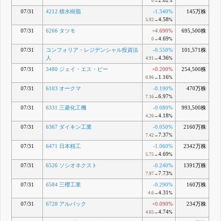
2.82
0→
%
07/31
4212 積水樹脂
-1.340%
145万株
4.58
5.92→
%
07/31
6266 タツモ
+4.690%
695,500株
4.69
0→
%
07/31
コンフォリア・レジデンシャル投資法
-0.550%
101,571株
人
4.36
4.91→
%
07/31
3480 ジェイ・エス・ビー
+0.200%
254,500株
1.16
0.96→
%
07/31
6103 オークマ
-0.190%
470万株
6.97
7.16→
%
07/31
6331 三菱化工機
-0.080%
993,500株
4.18
4.26→
%
07/31
6367 ダイキン工業
-0.050%
2160万株
7.37
7.42→
%
07/31
6471 日本精工
-1.060%
2342万株
4.69
5.75→
%
07/31
6526 ソシオネクスト
-0.240%
1391万株
7.73
7.97→
%
07/31
6584 三櫻工業
-0.290%
160万株
4.31
4.6→
%
07/31
6728 アルバック
+0.090%
234万株
4.74
4.65→
%