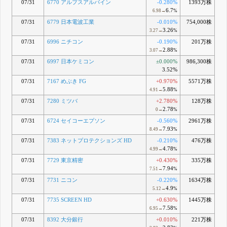
07/31
6770 アルプスアルパイン
-0.280%
1393万株
6.7
6.98→
%
07/31
6779 日本電波工業
-0.010%
754,000株
3.26
3.27→
%
07/31
6996 ニチコン
-0.190%
201万株
2.88
3.07→
%
07/31
6997 日本ケミコン
±0.000%
986,300株
3.52%
07/31
7167 めぶき FG
+0.970%
5571万株
5.88
4.91→
%
07/31
7280 ミツバ
+2.780%
128万株
2.78
0→
%
07/31
6724 セイコーエプソン
-0.560%
2961万株
7.93
8.49→
%
07/31
7383 ネットプロテクションズ HD
-0.210%
476万株
4.78
4.99→
%
07/31
7729 東京精密
+0.430%
335万株
7.94
7.51→
%
07/31
7731 ニコン
-0.220%
1634万株
4.9
5.12→
%
07/31
7735 SCREEN HD
+0.630%
1445万株
7.58
6.95→
%
07/31
8392 大分銀行
+0.010%
221万株