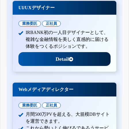
UI/UXデザイナー
業務委託
正社員
IRBANK初の一人目デザイナーとして、
複雑な金融情報を美しく直感的に届ける
体験をつくるポジションです。
Detail
Webメディアディレクター
業務委託
正社員
月間500万PVを超える、大規模DBサイト
を運営できます。
これから勢いよく伸びるであろうサービ