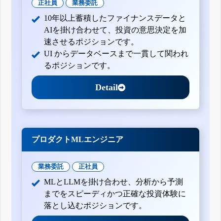
正社員
業務委託
10年以上蓄積したファイナンスデータと
AIを掛け合わせて、投資の意思決定を加
速させるポジションです。
UI からデータベースまで一貫して関われ
るポジションです。
Detail
プロダクトMLエンジニア
業務委託
正社員
MLとLLMを掛け合わせ、分析から予測
までをスピーディかつ正確な投資体験に
落とし込むポジションです。