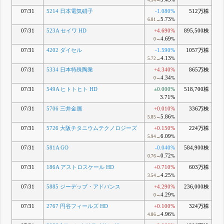
4.54→
%
07/31
5214 日本電気硝子
-1.080%
512万株
5.73
6.81→
%
07/31
523A セイワ HD
+4.690%
895,500株
4.69
0→
%
07/31
4202 ダイセル
-1.590%
1057万株
4.13
5.72→
%
07/31
5334 日本特殊陶業
+4.340%
865万株
4.34
0→
%
07/31
549A ヒトトヒト HD
±0.000%
518,700株
3.71%
07/31
5706 三井金属
+0.010%
336万株
5.86
5.85→
%
07/31
5726 大阪チタニウムテクノロジーズ
+0.150%
224万株
6.09
5.94→
%
07/31
581A GO
-0.040%
584,900株
0.72
0.76→
%
07/31
186A アストロスケール HD
+0.710%
603万株
4.25
3.54→
%
07/31
5885 ジーデップ・アドバンス
+4.290%
236,000株
4.29
0→
%
07/31
2767 円谷フィールズ HD
+0.100%
324万株
4.96
4.86→
%