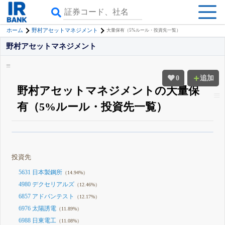
ホーム
野村アセットマネジメント
大量保有（5%ルール・投資先一覧）
野村アセットマネジメント
0
追加
野村アセットマネジメントの大量保
有（5%ルール・投資先一覧）
β版IRBANKでは、
8月24日まで完全無料
大量保有・アクティビスト
がさら
に詳しく分かる
無料でβ版をはじめる
投資先
登録すると永久30%OFFと米株版の先行利用も付きます
5631 日本製鋼所
（14.94%）
4980 デクセリアルズ
（12.46%）
6857 アドバンテスト
（12.17%）
6976 太陽誘電
（11.89%）
6988 日東電工
（11.08%）