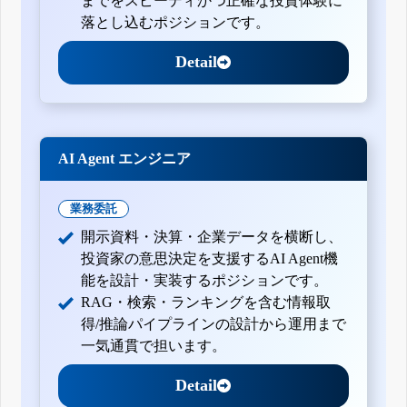
までをスピーディかつ正確な投資体験に
落とし込むポジションです。
Detail
AI Agent エンジニア
業務委託
開示資料・決算・企業データを横断し、
投資家の意思決定を支援するAI Agent機
能を設計・実装するポジションです。
RAG・検索・ランキングを含む情報取
得/推論パイプラインの設計から運用まで
一気通貫で担います。
Detail