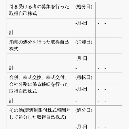
引き受ける者の募集を行った
(処分日)
取得自己株式
-月-日
-
-
計
-
-
-
消却の処分を行った取得自己
(消却日)
株式
-月-日
-
-
計
-
-
-
合併、株式交換、株式交付、
(移転日)
会社分割に係る移転を行った
-月-日
-
-
取得自己株式
計
-
-
-
その他(譲渡制限付株式報酬と
(処分日)
して処分した取得自己株式)
-月-日
-
-