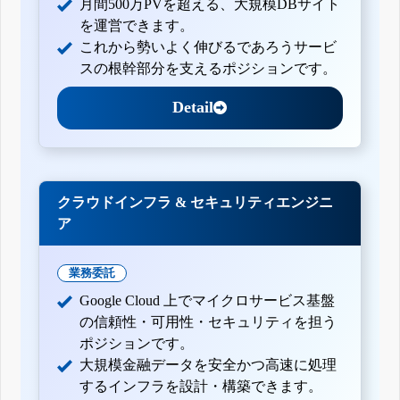
月間500万PVを超える、大規模DBサイト
を運営できます。
これから勢いよく伸びるであろうサービ
スの根幹部分を支えるポジションです。
Detail
クラウドインフラ & セキュリティエンジニ
ア
業務委託
Google Cloud 上でマイクロサービス基盤
の信頼性・可用性・セキュリティを担う
ポジションです。
大規模金融データを安全かつ高速に処理
するインフラを設計・構築できます。