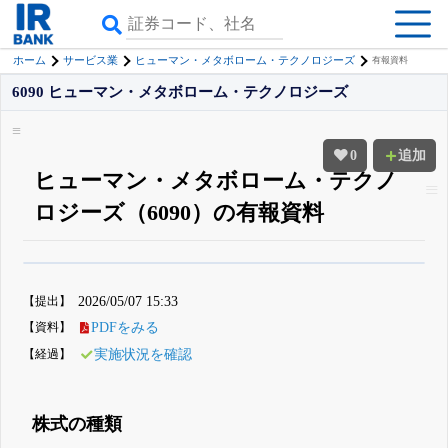
ホーム
サービス業
ヒューマン・メタボローム・テクノロジーズ
有報資料
6090 ヒューマン・メタボローム・テクノロジーズ
0
追加
ヒューマン・メタボローム・テクノ
ロジーズ（6090）の有報資料
β版IRBANKでは、
8月24日まで完全無料
四半期業績・決算の進捗
がさらに
詳しく見られる
無料でβ版をはじめる
【提出】
2026/05/07 15:33
登録すると永久30%OFFと米株版の先行利用も付きます
【資料】
PDFをみる
【経過】
実施状況を確認
株式の種類